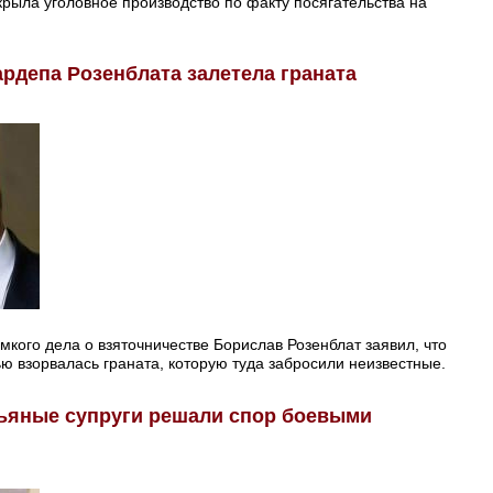
рыла уголовное производство по факту посягательства на
ардепа Розенблата залетела граната
кого дела о взяточничестве Борислав Розенблат заявил, что
ю взорвалась граната, которую туда забросили неизвестные.
пьяные супруги решали спор боевыми