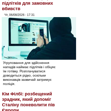
підлітків для замовних
вбивств
Чт, 06/08/2026 - 17:31
Угруповання для здійснення
нападів наймає підлітків і обіцяє
їм готівку. Розплачуватися
доводиться рідко, оскільки
виконавців зазвичай затримує
поліція.
Кім Філбі: розбещений
зрадник, який допоміг
Сталіну поневолити пів
Європи