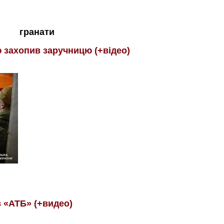
гранати
ю захопив заручницю (+відео)
 «АТБ» (+видео)