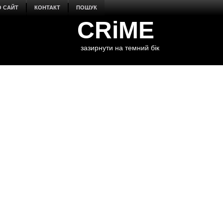
О САЙТ
КОНТАКТ
ПОШУК
CRiME
зазирнути на темний бік