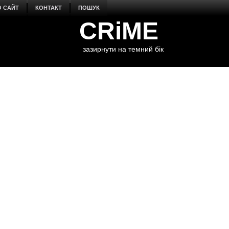
О САЙТ
КОНТАКТ
ПОШУК
CRiME
зазирнути на темний бік