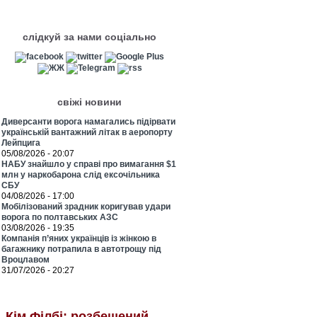
слідкуй за нами соціально
свіжі новини
Диверсанти ворога намагались підірвати
українській вантажний літак в аеропорту
Лейпцига
05/08/2026 - 20:07
НАБУ знайшло у справі про вимагання $1
млн у наркобарона слід ексочільника
СБУ
04/08/2026 - 17:00
Мобілізований зрадник коригував удари
ворога по полтавських АЗС
03/08/2026 - 19:35
Компанія п’яних українців із жінкою в
багажнику потрапила в автотрощу під
Вроцлавом
31/07/2026 - 20:27
Кім Філбі: розбещений