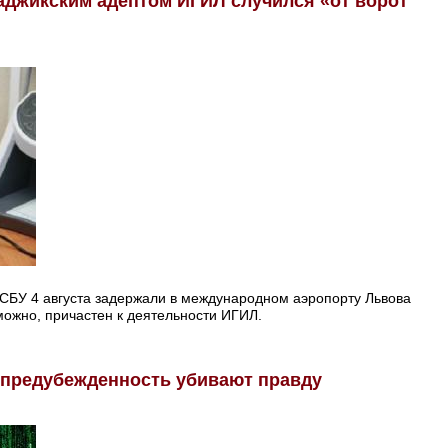
аджикским адептом ИГИЛ случился «от ворот
 СБУ 4 августа задержали в международном аэропорту Львова
можно, причастен к деятельности ИГИЛ.
и предубежденность убивают правду