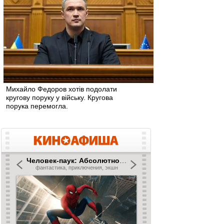
Михайло Федоров хотів подолати
кругову поруку у війську. Кругова
порука перемогла.