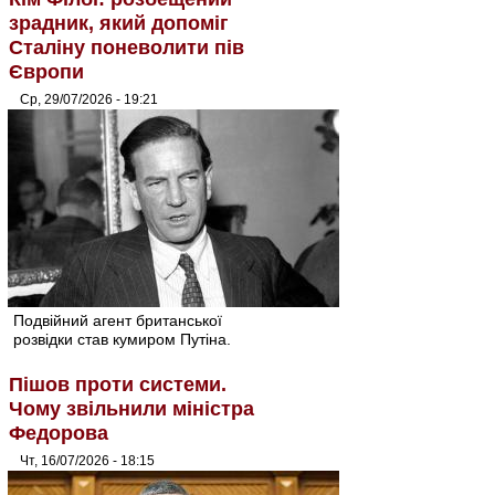
зрадник, який допоміг
Сталіну поневолити пів
Європи
Ср, 29/07/2026 - 19:21
Подвійний агент британської
розвідки став кумиром Путіна.
Пішов проти системи.
Чому звільнили міністра
Федорова
Чт, 16/07/2026 - 18:15