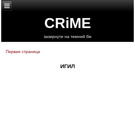
CRiME
зазирнути на темний бік
Первая страница
You are here
ИГИЛ