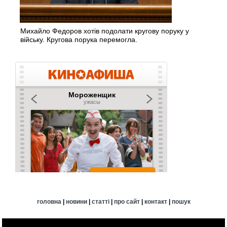
Михайло Федоров хотів подолати кругову поруку у
війську. Кругова порука перемогла.
головна
|
новини
|
статті
|
про сайт
|
контакт
|
пошук