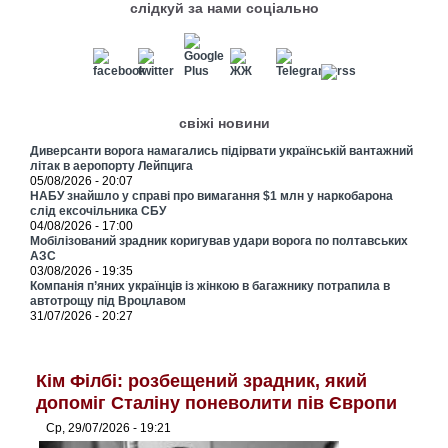
слідкуй за нами соціально
свіжі новини
Диверсанти ворога намагались підірвати українській вантажний
літак в аеропорту Лейпцига
05/08/2026 - 20:07
НАБУ знайшло у справі про вимагання $1 млн у наркобарона
слід ексочільника СБУ
04/08/2026 - 17:00
Мобілізований зрадник коригував удари ворога по полтавських
АЗС
03/08/2026 - 19:35
Компанія п’яних українців із жінкою в багажнику потрапила в
автотрощу під Вроцлавом
31/07/2026 - 20:27
Кім Філбі: розбещений зрадник, який
допоміг Сталіну поневолити пів Європи
Ср, 29/07/2026 - 19:21