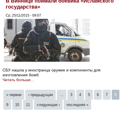
В Виннице поймали боевика «Исламского
государства»
Ср, 25/11/2015 - 09:07
СБУ нашла у иностранца оружие и компоненты для
изготовления бомб.
Читать больше...
Страницы
« первая
‹ предыдущая
…
3
4
5
6
7
8
9
10
11
следующая ›
последняя »