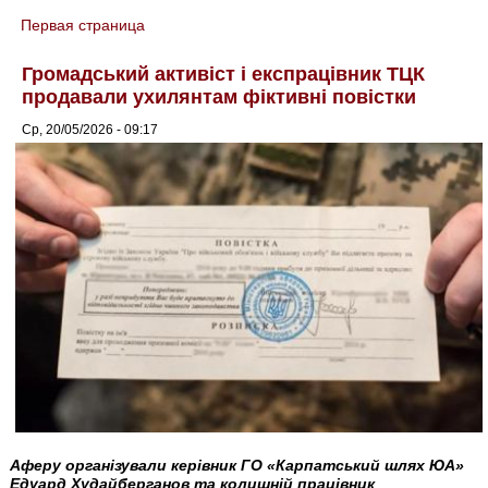
Первая страница
You are here
Громадський активіст і експрацівник ТЦК
продавали ухилянтам фіктивні повістки
Ср, 20/05/2026 - 09:17
Аферу організували керівник ГО «Карпатський шлях ЮА»
Едуард Худайберганов та колишній працівник