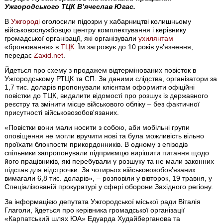
Ужгородського ТЦК В’ячеслав Югас.
В
Ужгороді
оголосили підозри у хабарництві колишньому
військовослужбовцю центру комплектування і керівнику
громадської організації, які організували
ухилянтам
«бронювання» в
ТЦК
. Їм загрожує до 10 років ув’язнення,
передає
Zaxid.net
.
Йдеться про схему з продажем відтермінованих повісток в
Ужгородському РТЦК та СП. За даними слідства, організатори за
1,7 тис. доларів пропонували клієнтам оформити офіційні
повістки до ТЦК, видалити відомості про розшук із державного
реєстру та змінити місце військового обліку – без фактичної
присутності військовозобов'язаних.
«Повістки вони мали носити з собою, аби мобільні групи
оповіщення не могли вручити нові та була можливість вільно
проїхати блокпости прикордонників. В одному з епізодів
спільники запропонували підприємцю вирішити питання щодо
його працівників, які перебували у розшуку та не мали законних
підстав для відстрочки. За чотирьох військовозобов’язаних
вимагали 6,8 тис. доларів», – розповіли у вівторок, 19 травня, у
Спеціалізованій прокуратурі у сфері оборони Західного регіону.
За інформацією депутата Ужгородської міської ради Віталія
Глаголи, йдеться про керівника громадської організації
«Карпатський шлях ЮА» Едуарда Худайберганова та