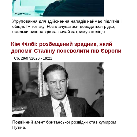
Угруповання для здійснення нападів наймає підлітків і
обіцяє їм готівку. Розплачуватися доводиться рідко,
оскільки виконавців зазвичай затримує поліція.
Кім Філбі: розбещений зрадник, який
допоміг Сталіну поневолити пів Європи
Ср, 29/07/2026 - 19:21
Подвійний агент британської розвідки став кумиром
Путіна.