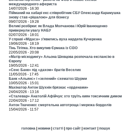
международного афериста
14/07/2026 - 16:30
Пійманий на хабарі екс-співробітник СБУ Олександр Карамушка
знову став «рішалою» для бізнесу
09/07/2026 - 19:28
Великі розбірки: як Влада Молчанова і Юрій Іванющенко
привернули увагу НАБУ
02/07/2026 - 18:01
У справі «Мідаса» з’явились вуха нардепа Кучеренка
19/06/2026 - 18:19
Тінь Тігіпка. Хто викупив Єрмака із СІЗО
22/05/2026 - 20:08
«Матір міскодингу» Альона Шевцова розпочала експансію в
Європу
19/05/2026 - 12:41
«Сенс Банк» під «дахом» братів Веселих
11/05/2026 - 17:45
Банк «Альянс» і «зелений» схематоз Шурми
10/05/2026 - 15:01
Махінатор Антон Шухнін брязкає «орденами»
24/04/2026 - 13:16
«Сталевар» Анатолій Афійчук: хто труїть киян токсичним димом
22/04/2026 - 17:12
Антон Ткаченко: смертельна автотроща і мережа борделів
15/04/2026 - 11:57
головна
|
новини
|
статті
|
про сайт
|
контакт
|
пошук