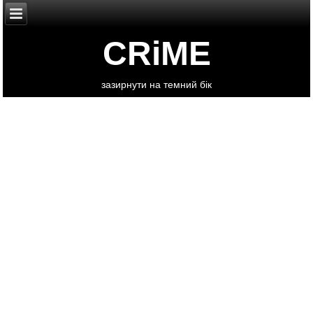
CRiME
зазирнути на темний бік