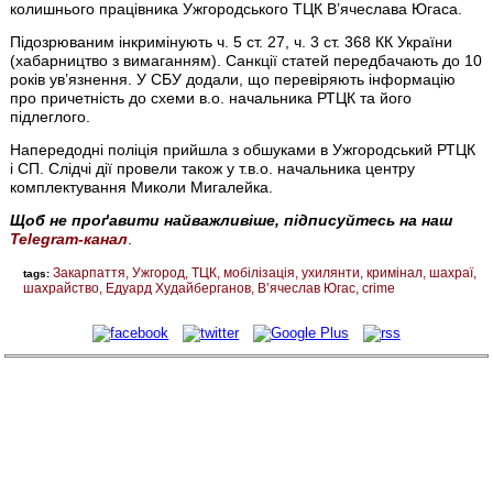
колишнього працівника Ужгородського ТЦК В’ячеслава Югаса.
Підозрюваним інкримінують ч. 5 ст. 27, ч. 3 ст. 368 КК України
(хабарництво з вимаганням). Санкції статей передбачають до 10
років ув’язнення. У СБУ додали, що перевіряють інформацію
про причетність до схеми в.о. начальника РТЦК та його
підлеглого.
Напередодні поліція прийшла з обшуками в Ужгородський РТЦК
і СП. Слідчі дії провели також у т.в.о. начальника центру
комплектування Миколи Мигалейка.
Щоб не проґавити найважливіше, підписуйтесь на наш
Telegram-канал
.
Закарпаття
Ужгород
ТЦК
мобілізація
ухилянти
кримінал
шахраї
tags:
шахрайство
Едуард Худайберганов
В’ячеслав Югас
crime