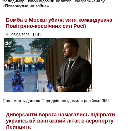
Володимир Ткачук відомий як автор Telegram-каналу
«Повернутые на войне».
Бомба в Москві убила зятя командувача
Повітряно-космічних сил Росії
Чт, 06/08/2026 - 11:41
Про смерть Данила Передрія повідомили російські ЗМІ.
Диверсанти ворога намагались підірвати
українській вантажний літак в аеропорту
Лейпцига