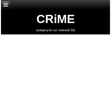
CRiME
зазирнути на темний бік