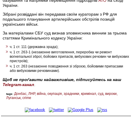
базування та напрямки переміщення підрозділів
АТО
на сході
України.
Зібрані розвіддані він передавав своїм кураторам з РФ для
подальшого планування артилерійських обстрілів позицій
українських військ.
За матеріалами СБУ суд визнав зловмисника винним за трьома
статтями Кримінального кодексу України:
ч. 1 ст. 111 (державна зрада);
ч. 1 ст. 263-1 (незаконне виготовлення, переробка чи ремонт
вогнепальної зброї, бойових припасів, вибухових речовин чи вибухових
пристроїв);
ч. 1 ст. 263 (незаконне поводження зі зброєю, бойовими припасами
або вибуховими речовинами).
Щоб не проґавити найважливіше, підписуйтесь на наш
Telegram-канал
.
Донбас
ЛНР
війна
окупація
зрадники
кримінал
суд
вироки
tags:
Луганськ
crime