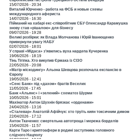
15/07/2026 - 20:34
Виталий Юрченко - работа на ФСБ и новые схемы
международного афериста
14/07/2026 - 16:30
Пійманий на хабарі екс-співробітник СБУ Олександр Карамушка
знову став «рішалою» для бізнесу
09/07/2026 - 19:28
Великі розбірки: як Влада Молчанова і Юрій Іванющенко
привернули увагу НАБУ
02/07/2026 - 18:01
У справі «Мідаса» з’явились вуха нардепа Кучеренка
19/06/2026 - 18:19
Тінь Тігіпка. Хто викупив Єрмака із СІЗО
22/05/2026 - 20:08
«Матір міскодингу» Альона Шевцова розпочала експансію в
Європу
19/05/2026 - 12:41
«Сенс Банк» під «дахом» братів Веселих
11/05/2026 - 17:45
Банк «Альянс» і «зелений» схематоз Шурми
10/05/2026 - 15:01
Махінатор Антон Шухнін брязкає «орденами»
24/04/2026 - 13:16
«Сталевар» Анатолій Афійчук: хто труїть киян токсичним димом
22/04/2026 - 17:12
Антон Ткаченко: смертельна автотроща і мережа борделів
15/04/2026 - 11:57
Карти Таро і криптоафери в родині заступника головного
слідчого Нацполу