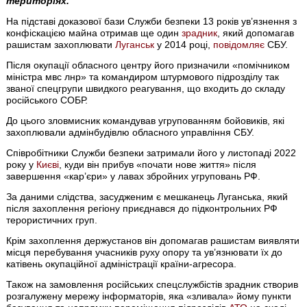
територіях.
На підставі доказової бази Служби безпеки 13 років ув’язнення з
конфіскацією майна отримав ще один
зрадник
, який допомагав
рашистам захоплювати
Луганськ
у 2014 році,
повідомляє
СБУ.
Після окупації обласного центру його призначили «помічником
міністра мвс лнр» та командиром штурмового підрозділу так
званої спецгрупи швидкого реагування, що входить до складу
російського СОБР.
До цього зловмисник командував угрупованням бойовиків, які
захоплювали адмінбудівлю обласного управління СБУ.
Співробітники Служби безпеки затримали його у листопаді 2022
року у
Києві
, куди він прибув «почати нове життя» після
завершення «кар’єри» у лавах збройних угруповань РФ.
За даними слідства, засудженим є мешканець Луганська, який
після захоплення регіону приєднався до підконтрольних РФ
терористичних груп.
Крім захоплення держустанов він допомагав рашистам виявляти
місця перебування учасників руху опору та ув’язнювати їх до
катівень окупаційної адміністрації країни-агресора.
Також на замовлення російських спецслужбістів зрадник створив
розгалужену мережу інформаторів, яка «зливала» йому пункти