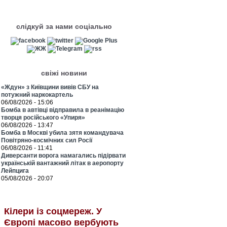
слідкуй за нами соціально
свіжі новини
«Ждун» з Київщини вивів СБУ на
потужний наркокартель
06/08/2026 - 15:06
Бомба в автівці відправила в реанімацію
творця російського «Упиря»
06/08/2026 - 13:47
Бомба в Москві убила зятя командувача
Повітряно-космічних сил Росії
06/08/2026 - 11:41
Диверсанти ворога намагались підірвати
українській вантажний літак в аеропорту
Лейпцига
05/08/2026 - 20:07
Кілери із соцмереж. У
Європі масово вербують