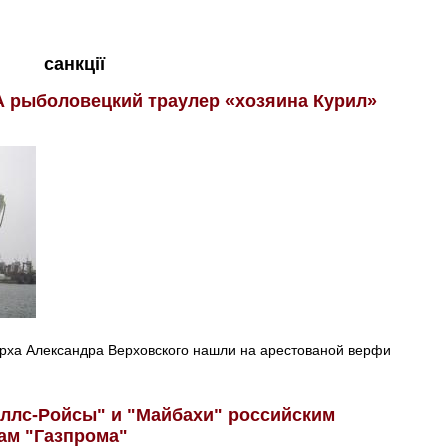
санкції
 рыболовецкий траулер «хозяина Курил»
арха Александра Верховского нашли на арестованой верфи
ллс-Ройсы" и "Майбахи" российским
ам "Газпрома"