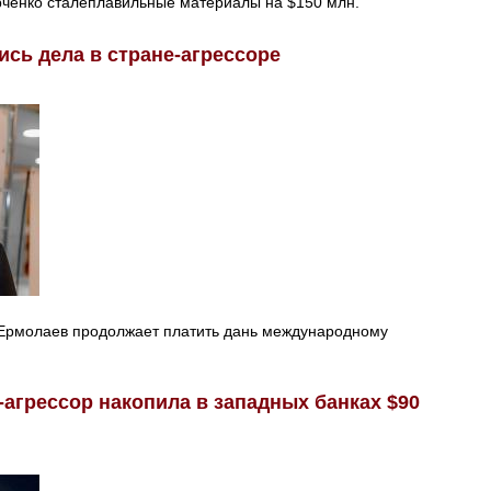
урченко сталеплавильные материалы на $150 млн.
ись дела в стране-агрессоре
Ермолаев продолжает платить дань международному
-агрессор накопила в западных банках $90