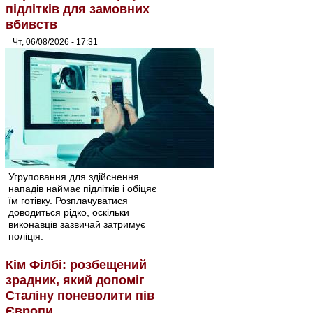
підлітків для замовних
вбивств
Чт, 06/08/2026 - 17:31
Угруповання для здійснення
нападів наймає підлітків і обіцяє
їм готівку. Розплачуватися
доводиться рідко, оскільки
виконавців зазвичай затримує
поліція.
Кім Філбі: розбещений
зрадник, який допоміг
Сталіну поневолити пів
Європи