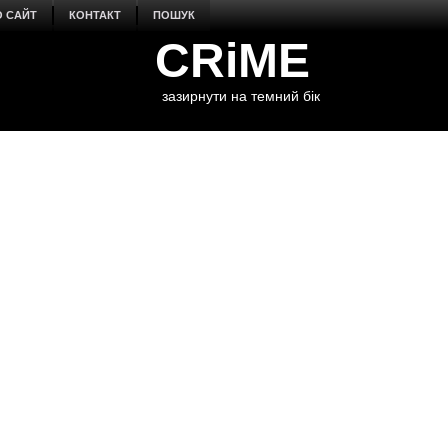
О САЙТ
КОНТАКТ
ПОШУК
CRiME
зазирнути на темний бік