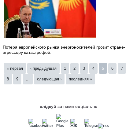
Потеря европейского рынка энергоносителей грозит стране-
агрессору катастрофой.
Страницы
« первая
‹ предыдущая
1
2
3
4
5
6
7
8
9
…
следующая ›
последняя »
слідкуй за нами соціально