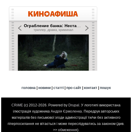
головна
|
новини
|
статті
|
про сайт
|
контакт
|
пошук
CRiME
(c) 2012-2026. Powered by
Drupal
. У логотипі використана
ілюстрація художника
Андрія Єрмоленка
. Передрук авторських
матеріалів без письмової згоди адміністрації ти/чи без активного
гіперпосилання не вітається і може переслідуватись за законом (див.
>>
обмеження
).