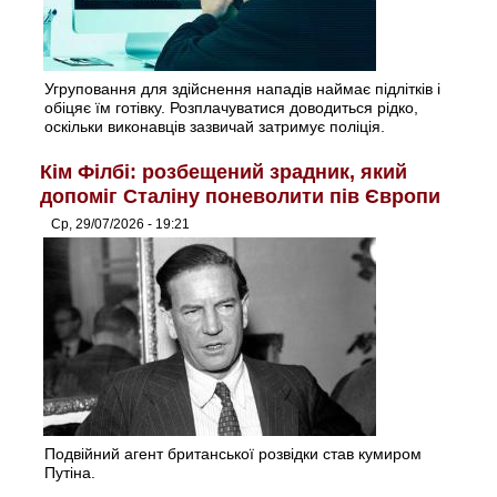
Угруповання для здійснення нападів наймає підлітків і
обіцяє їм готівку. Розплачуватися доводиться рідко,
оскільки виконавців зазвичай затримує поліція.
Кім Філбі: розбещений зрадник, який
допоміг Сталіну поневолити пів Європи
Ср, 29/07/2026 - 19:21
Подвійний агент британської розвідки став кумиром
Путіна.