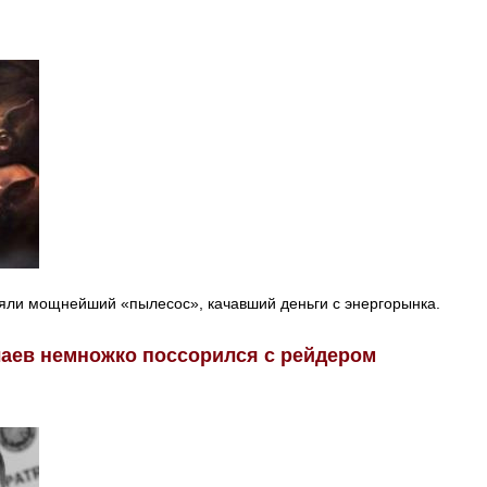
ряли мощнейший «пылесос», качавший деньги с энергорынка.
аев немножко поссорился с рейдером