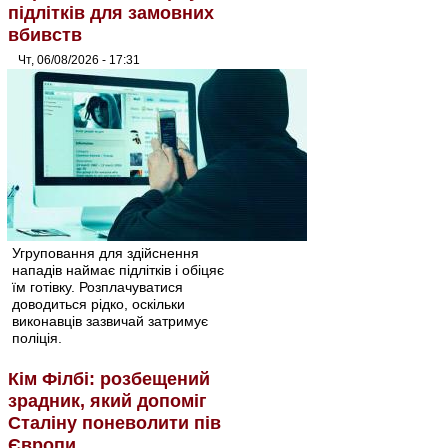
підлітків для замовних
вбивств
Чт, 06/08/2026 - 17:31
Угруповання для здійснення
нападів наймає підлітків і обіцяє
їм готівку. Розплачуватися
доводиться рідко, оскільки
виконавців зазвичай затримує
поліція.
Кім Філбі: розбещений
зрадник, який допоміг
Сталіну поневолити пів
Європи