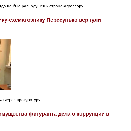
гда не был равнодушен к стране-агрессору.
ку-схематознику Пересунько вернули
л через прокуратуру.
имущества фигуранта дела о коррупции в