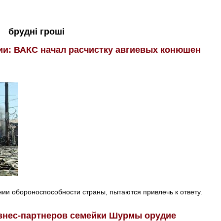
брудні гроші
ии: ВАКС начал расчистку авгиевых конюшен
ии обороноспособности страны, пытаются привлечь к ответу.
знес-партнеров семейки Шурмы орудие