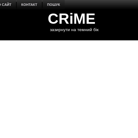
О САЙТ
КОНТАКТ
ПОШУК
CRiME
зазирнути на темний бік