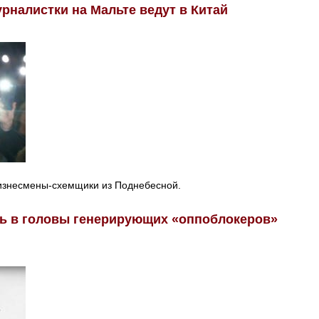
рналистки на Мальте ведут в Китай
изнесмены-схемщики из Поднебесной.
ь в головы генерирующих «оппоблокеров»