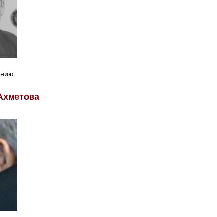
анию.
 Ахметова