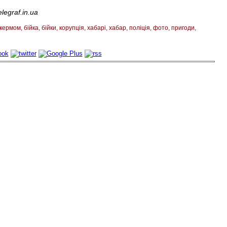
egraf.in.ua
 кермом
бійка
бійки
корупція
хабарі
хабар
поліція
фото
пригоди