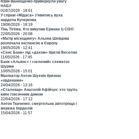
Юрій Іванющенко привернули увагу
НАБУ
02/07/2026 - 18:01
У справі «Мідаса» з’явились вуха
нардепа Кучеренка
19/06/2026 - 18:19
Тінь Тігіпка. Хто викупив Єрмака із СІЗО
22/05/2026 - 20:08
«Матір міскодингу» Альона Шевцова
розпочала експансію в Європу
19/05/2026 - 12:41
«Сенс Банк» під «дахом» братів Веселих
11/05/2026 - 17:45
Банк «Альянс» і «зелений» схематоз
Шурми
10/05/2026 - 15:01
Махінатор Антон Шухнін брязкає
«орденами»
24/04/2026 - 13:16
«Сталевар» Анатолій Афійчук: хто труїть
киян токсичним димом
22/04/2026 - 17:12
Антон Ткаченко: смертельна автотроща і
мережа борделів
15/04/2026 - 11:57