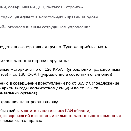
ции, совершивший ДТП, пытался «строить»
 судью, ушедшего в алкогольную нирвану за рулем
ый» оказался пьяным сотрудником управления
едственно-оперативная группа. Туда же прибыла мать
омилле алкоголя в крови нарушителя.
вные материалы по ст. 126 КУоАП (управление транспортным
ов) и ст. 130 КУоАП (управление в состоянии опьянения).
нию в совершении преступлений по ст. 369 УК (предложение,
ерной выгоды должностному лицу) и по ст. 342 УК
ительных органов).
 хранения на штрафплощадку.
е бывший
заместитель начальника ГАИ области,
, совершивший в состоянии сильного алкогольного опьянения
ячески «качал права».