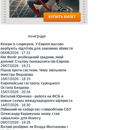
лонгріди
Кілери із соцмереж. У Європі масово
вербують підлітків для замовних вбивств
06/08/2026 - 17:31
Кім Філбі: розбещений зрадник, який
допоміг Сталіну поневолити пів Європи
29/07/2026 - 19:21
Пішов проти системи. Чому звільнили
міністра Федорова
16/07/2026 - 18:15
Європейська гастроль турецького
Остапа Бендера
15/07/2026 - 20:34
Виталий Юрченко - работа на ФСБ и
новые схемы международного афериста
14/07/2026 - 16:30
Пійманий на хабарі екс-співробітник СБУ
Олександр Карамушка знову став
«рішалою» для бізнесу
09/07/2026 - 19:28
Великі розбірки: як Влада Молчанова і