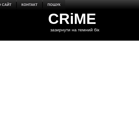
О САЙТ
КОНТАКТ
ПОШУК
CRiME
зазирнути на темний бік