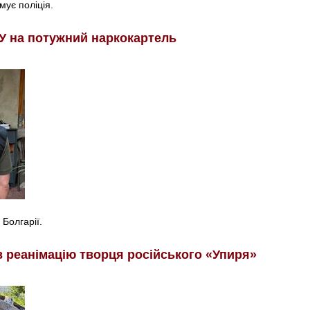
мує поліція.
У на потужний наркокартель
 Болгарії.
в реанімацію творця російського «Упиря»