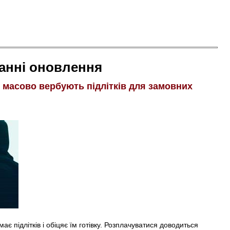
анні оновлення
і масово вербують підлітків для замовних
є підлітків і обіцяє їм готівку. Розплачуватися доводиться