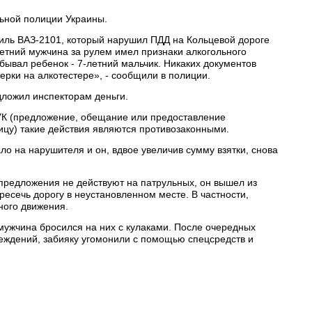
ьной полиции Украины.
иль ВАЗ-2101, который нарушил ПДД на Кольцевой дороге
-летний мужчина за рулем имел признаки алкогольного
ебывал ребенок - 7-летний мальчик. Никаких документов
ерки на алкотестере», - сообщили в полиции.
дложил инспекторам деньги.
9 УК (предложение, обещание или предоставление
цу) такие действия являются противозаконными.
о на нарушителя и он, вдвое увеличив сумму взятки, снова
 предложения не действуют на патрульных, он вышел из
есечь дорогу в неустановленном месте. В частности,
ного движения.
 мужчина бросился на них с кулаками. После очередных
ждений, забияку угомонили с помощью спецсредств и