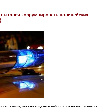
 пытался коррумпировать полицейских
)
х от взятки, пьяный водитель набросился на патрульных с