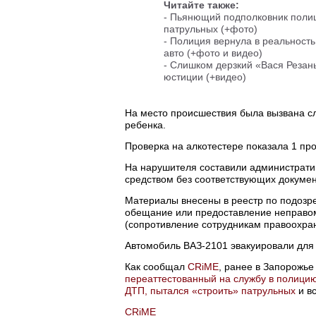
Читайте также:
- Пьянющий подполковник поли
патрульных (+фото)
- Полиция вернула в реальность
авто (+фото и видео)
- Слишком дерзкий «Вася Резан
юстиции (+видео)
На место происшествия была вызвана сл
ребенка.
Проверка на алкотестере показала 1 пр
На нарушителя составили администрати
средством без соответствующих документ
Материалы внесены в реестр по подозре
обещание или предоставление неправом
(сопротивление сотрудникам правоохран
Автомобиль ВАЗ-2101 эвакуировали для
Как сообщал
CRiME
, ранее в Запорожь
переаттестованный на службу в полицию
ДТП, пытался «строить» патрульных
и вс
CRiME