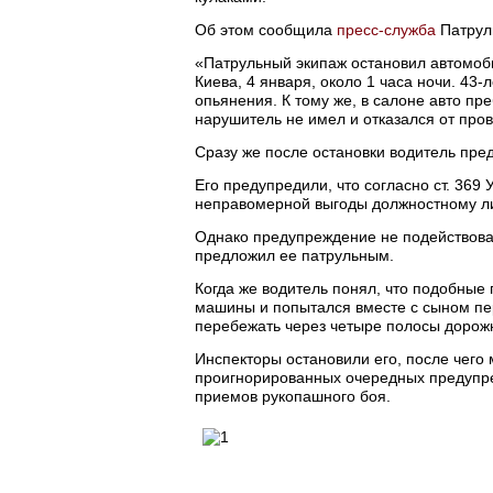
Об этом сообщила
пресс-служба
Патрул
«Патрульный экипаж остановил автомоб
Киева, 4 января, около 1 часа ночи. 43
опьянения. К тому же, в салоне авто пр
нарушитель не имел и отказался от пров
Сразу же после остановки водитель пре
Его предупредили, что согласно ст. 36
неправомерной выгоды должностному ли
Однако предупреждение не подействовал
предложил ее патрульным.
Когда же водитель понял, что подобные
машины и попытался вместе с сыном пер
перебежать через четыре полосы дорож
Инспекторы остановили его, после чего
проигнорированных очередных предупре
приемов рукопашного боя.