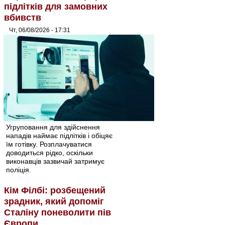
підлітків для замовних
вбивств
Чт, 06/08/2026 - 17:31
Угруповання для здійснення
нападів наймає підлітків і обіцяє
їм готівку. Розплачуватися
доводиться рідко, оскільки
виконавців зазвичай затримує
поліція.
Кім Філбі: розбещений
зрадник, який допоміг
Сталіну поневолити пів
Європи