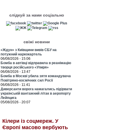
слідкуй за нами соціально
свіжі новини
«Ждун» з Київщини вивів СБУ на
потужний наркокартель
06/08/2026 - 15:06
Бомба в автівці відправила в реанімацію
творця російського «Упиря»
06/08/2026 - 13:47
Бомба в Москві убила зятя командувача
Повітряно-космічних сил Росії
06/08/2026 - 11:41
Диверсанти ворога намагались підірвати
українській вантажний літак в аеропорту
Лейпцига
05/08/2026 - 20:07
Кілери із соцмереж. У
Європі масово вербують