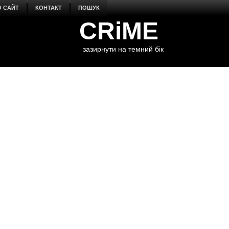
О САЙТ
КОНТАКТ
ПОШУК
CRiME
зазирнути на темний бік