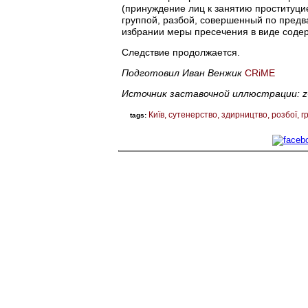
(принуждение лиц к занятию проституц
группой, разбой, совершенный по предва
избрании меры пресечения в виде соде
Следствие продолжается.
Подготовил Иван Венжик
CRiME
Источник заставочной иллюстрации: z
Київ
сутенерство
здирництво
розбої
г
tags: