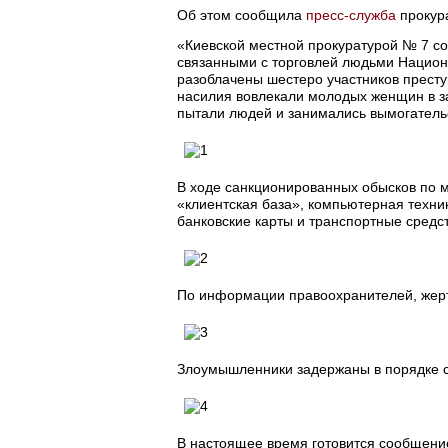
Об этом сообщила
пресс-служба
прокур
«Киевской местной прокуратурой № 7 со
связанными с торговлей людьми Нацио
разоблачены шестеро участников прест
насилия вовлекали молодых женщин в з
пытали людей и занимались вымогательс
В ходе санкционированных обысков по м
«клиентская база», компьютерная техни
банковские карты и транспортные средст
По информации правоохранителей, жерт
Злоумышленники задержаны в порядке с
В настоящее время готовится сообщение о