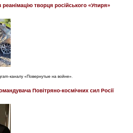
в реанімацію творця російського «Упиря»
egram-каналу «Повернутые на войне».
омандувача Повітряно-космічних сил Росії