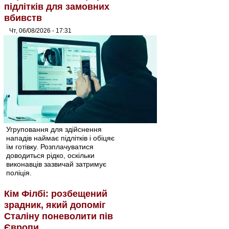
підлітків для замовних
вбивств
Чт, 06/08/2026 - 17:31
Угруповання для здійснення
нападів наймає підлітків і обіцяє
їм готівку. Розплачуватися
доводиться рідко, оскільки
виконавців зазвичай затримує
поліція.
Кім Філбі: розбещений
зрадник, який допоміг
Сталіну поневолити пів
Європи