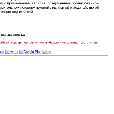
ией с применением насилия, совершенные организованной
рительному сговору группой лиц, пытки) и ходатайство об
ржания под стражей.
-pravda.com.ua
рабежи
тортури
орпреступность
бандитизм
кримінал
фото
crime