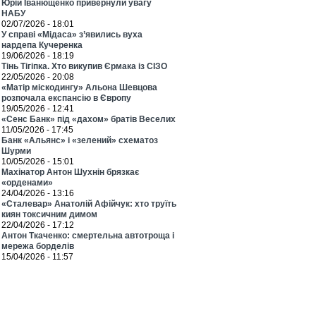
Юрій Іванющенко привернули увагу
НАБУ
02/07/2026 - 18:01
У справі «Мідаса» з’явились вуха
нардепа Кучеренка
19/06/2026 - 18:19
Тінь Тігіпка. Хто викупив Єрмака із СІЗО
22/05/2026 - 20:08
«Матір міскодингу» Альона Шевцова
розпочала експансію в Європу
19/05/2026 - 12:41
«Сенс Банк» під «дахом» братів Веселих
11/05/2026 - 17:45
Банк «Альянс» і «зелений» схематоз
Шурми
10/05/2026 - 15:01
Махінатор Антон Шухнін брязкає
«орденами»
24/04/2026 - 13:16
«Сталевар» Анатолій Афійчук: хто труїть
киян токсичним димом
22/04/2026 - 17:12
Антон Ткаченко: смертельна автотроща і
мережа борделів
15/04/2026 - 11:57