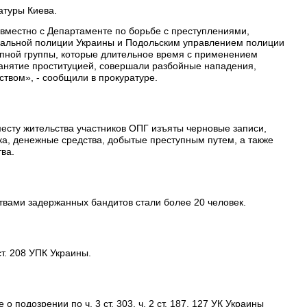
атуры Киева.
вместно с Департаменте по борьбе с преступлениями,
нальной полиции Украины и Подольским управлением полиции
упной группы, которые длительное время с применением
анятие проституцией, совершали разбойные нападения,
твом», - сообщили в прокуратуре.
есту жительства участников ОПГ изъяты черновые записи,
ка, денежные средства, добытые преступным путем, а также
ва.
вами задержанных бандитов стали более 20 человек.
т. 208 УПК Украины.
 подозрении по ч. 3 ст. 303, ч. 2 ст. 187, 127 УК Украины