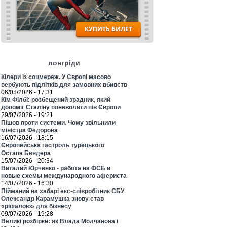
лонгріди
Кілери із соцмереж. У Європі масово
вербують підлітків для замовних вбивств
06/08/2026 - 17:31
Кім Філбі: розбещений зрадник, який
допоміг Сталіну поневолити пів Європи
29/07/2026 - 19:21
Пішов проти системи. Чому звільнили
міністра Федорова
16/07/2026 - 18:15
Європейська гастроль турецького
Остапа Бендера
15/07/2026 - 20:34
Виталий Юрченко - работа на ФСБ и
новые схемы международного афериста
14/07/2026 - 16:30
Пійманий на хабарі екс-співробітник СБУ
Олександр Карамушка знову став
«рішалою» для бізнесу
09/07/2026 - 19:28
Великі розбірки: як Влада Молчанова і