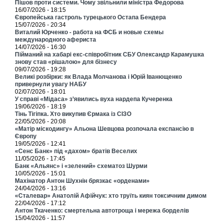
Пішов проти системи. Чому звільнили міністра Федорова
16/07/2026 - 18:15
Європейська гастроль турецького Остапа Бендера
15/07/2026 - 20:34
Виталий Юрченко - работа на ФСБ и новые схемы
международного афериста
14/07/2026 - 16:30
Пійманий на хабарі екс-співробітник СБУ Олександр Карамушка
знову став «рішалою» для бізнесу
09/07/2026 - 19:28
Великі розбірки: як Влада Молчанова і Юрій Іванющенко
привернули увагу НАБУ
02/07/2026 - 18:01
У справі «Мідаса» з’явились вуха нардепа Кучеренка
19/06/2026 - 18:19
Тінь Тігіпка. Хто викупив Єрмака із СІЗО
22/05/2026 - 20:08
«Матір міскодингу» Альона Шевцова розпочала експансію в
Європу
19/05/2026 - 12:41
«Сенс Банк» під «дахом» братів Веселих
11/05/2026 - 17:45
Банк «Альянс» і «зелений» схематоз Шурми
10/05/2026 - 15:01
Махінатор Антон Шухнін брязкає «орденами»
24/04/2026 - 13:16
«Сталевар» Анатолій Афійчук: хто труїть киян токсичним димом
22/04/2026 - 17:12
Антон Ткаченко: смертельна автотроща і мережа борделів
15/04/2026 - 11:57