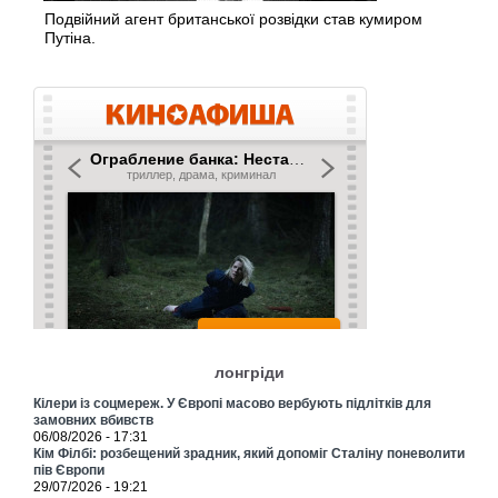
Подвійний агент британської розвідки став кумиром
Путіна.
лонгріди
Кілери із соцмереж. У Європі масово вербують підлітків для
замовних вбивств
06/08/2026 - 17:31
Кім Філбі: розбещений зрадник, який допоміг Сталіну поневолити
пів Європи
29/07/2026 - 19:21