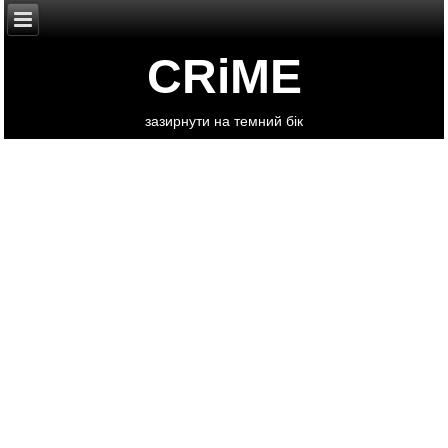
CRiME
зазирнути на темний бік