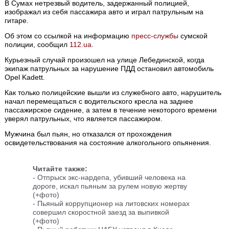
В Сумах нетрезвый водитель, задержанный полицией,
изображал из себя пассажира авто и играл патрульным на
гитаре.
Об этом со ссылкой на информацию
пресс-службы
сумской
полиции, сообщил
112.ua
.
Курьезный случай произошел на улице Лебединской, когда
экипаж патрульных за нарушение ПДД остановил автомобиль
Opel Kadett.
Как только полицейские вышли из служебного авто, нарушитель
начал перемещаться с водительского кресла на заднее
пассажирское сидение, а затем в течение некоторого времени
уверял патрульных, что является пассажиром.
Мужчина был пьян, но отказался от прохождения
освидетельствования на состояние алкогольного опьянения.
Читайте также:
-
Отпрыск экс-нардепа, убивший человека на
дороге, искал пьяным за рулем новую жертву
(+фото)
-
Пьяный коррупционер на литовских номерах
совершил скоростной заезд за выпивкой
(+фото)