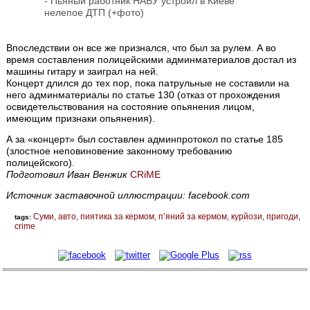
-
Пьяный работник НАБУ устроил в Киеве
нелепое ДТП (+фото)
Впоследствии он все же признался, что был за рулем. А во
время составления полицейскими админматериалов достал из
машины гитару и заиграл на ней.
Концерт длился до тех пор, пока патрульные не составили на
него админматериалы по статье 130 (отказ от прохождения
освидетельствования на состояние опьянения лицом,
имеющим признаки опьянения).
А за «концерт» был составлен админпротокол по статье 185
(злостное неповиновение законному требованию
полицейского).
Подготовил Иван Венжик
CRiME
Источник заставочной иллюстрации: facebook.com
Суми
авто
пиятика за кермом
п’яний за кермом
курйози
пригоди
tags:
crime