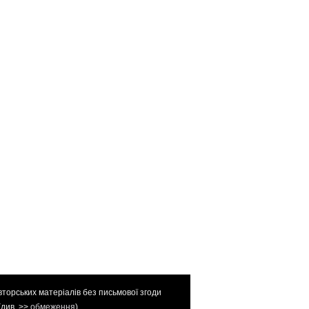
вторських матеріалів без письмової згоди
(див. >>
обмеження
).