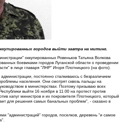
ккупированных городов выйти завтра на митинг.
инистрации" оккупированных Ровеньков Татьяна Волкова
ованных боевиками городов Луганской области о проведении
сти" в лице главаря "ЛНР" Игоря Плотницкого (на фото).
ой администрации, постоянно сталкиваюсь с безразличием
 проблемы населения. Они смотрят сквозь пальцы на
уководством в министерствах. Поэтому призываю всех
Республики выйти 16 ноября в 11.00 на протест против
отив хапуг министров и их покровителя Плотницкого, который
лает для решения самых банальных проблем", - сказано в
ями "администраций" городов, поселков, деревень "и самое
а".