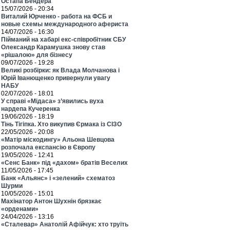
Остапа Бендера
15/07/2026 - 20:34
Виталий Юрченко - работа на ФСБ и
новые схемы международного афериста
14/07/2026 - 16:30
Пійманий на хабарі екс-співробітник СБУ
Олександр Карамушка знову став
«рішалою» для бізнесу
09/07/2026 - 19:28
Великі розбірки: як Влада Молчанова і
Юрій Іванющенко привернули увагу
НАБУ
02/07/2026 - 18:01
У справі «Мідаса» з’явились вуха
нардепа Кучеренка
19/06/2026 - 18:19
Тінь Тігіпка. Хто викупив Єрмака із СІЗО
22/05/2026 - 20:08
«Матір міскодингу» Альона Шевцова
розпочала експансію в Європу
19/05/2026 - 12:41
«Сенс Банк» під «дахом» братів Веселих
11/05/2026 - 17:45
Банк «Альянс» і «зелений» схематоз
Шурми
10/05/2026 - 15:01
Махінатор Антон Шухнін брязкає
«орденами»
24/04/2026 - 13:16
«Сталевар» Анатолій Афійчук: хто труїть