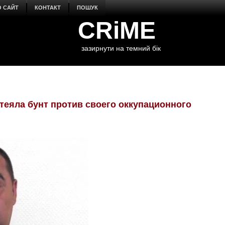
О САЙТ
КОНТАКТ
ПОШУК
CRiME
зазирнути на темний бік
теяла бунт против своего оккупационного