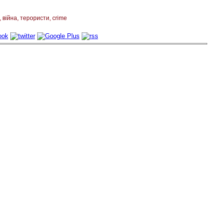
війна
терористи
crime