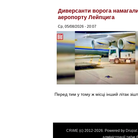
Диверсанти ворога намагалис
аеропорту Лейпцига
Ср, 05/08/2026 - 20:07
Перед тим у тому ж місці інший літак зіш
CRiME
(c) 2012-2026. Powered by
Drupal
адміністрації ти/чи