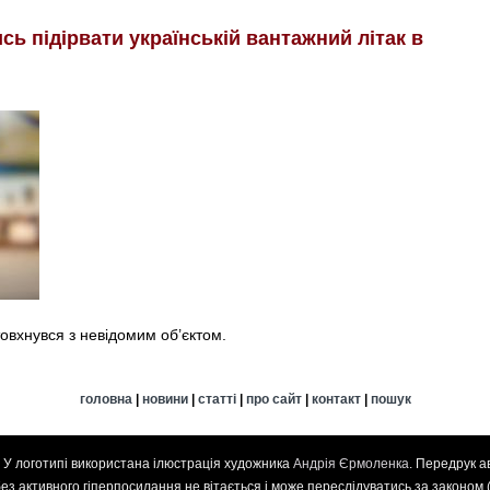
ь підірвати українській вантажний літак в
товхнувся з невідомим об’єктом.
головна
|
новини
|
статті
|
про сайт
|
контакт
|
пошук
. У логотипі використана ілюстрація художника
Андрія Єрмоленка
. Передрук а
 без активного гіперпосилання не вітається і може переслідуватись за законом 