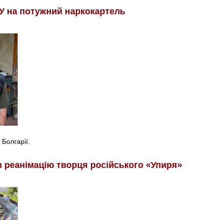
У на потужний наркокартель
 Болгарії.
в реанімацію творця російського «Упиря»