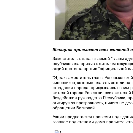
Женщина призывает всех жителей о
Заместитель так называемой "главы адм
опубликовала призыв к жителям оккупир
акций протеста против "официальной вла
"Я, как заместитель главы Ровеньковск
чиновников, которые плавать хотели на
страдания народа, прикрываясь своим р
жителей города Ровеньки, всех жителей 
бездействия руководства Республики, пр
агитируя за прозрачность, ничего не де
обращении Волковой.
Акции предлагается провести под здани
главное под стенами дома правительств