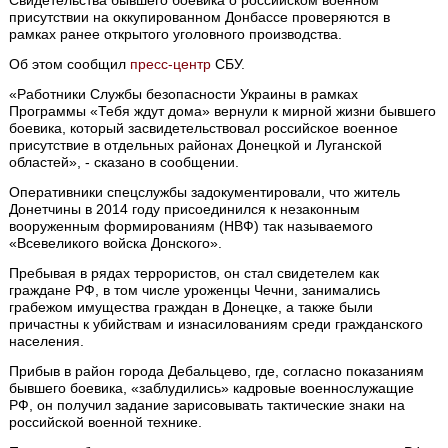
присутствии на оккупированном Донбассе проверяются в
рамках ранее открытого уголовного производства.
Об этом сообщил
пресс-центр
СБУ.
«Работники Службы безопасности Украины в рамках
Программы «Тебя ждут дома» вернули к мирной жизни бывшего
боевика, который засвидетельствовал российское военное
присутствие в отдельных районах Донецкой и Луганской
областей», - сказано в сообщении.
Оперативники спецслужбы задокументировали, что житель
Донетчины в 2014 году присоединился к незаконным
вооруженным формированиям (НВФ) так называемого
«Всевеликого войска Донского».
Пребывая в рядах террористов, он стал свидетелем как
граждане РФ, в том числе уроженцы Чечни, занимались
грабежом имущества граждан в Донецке, а также были
причастны к убийствам и изнасилованиям среди гражданского
населения.
Прибыв в район города Дебальцево, где, согласно показаниям
бывшего боевика, «заблудились» кадровые военнослужащие
РФ, он получил задание зарисовывать тактические знаки на
российской военной технике.