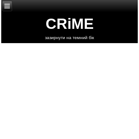
CRiME
зазирнути на темний бік