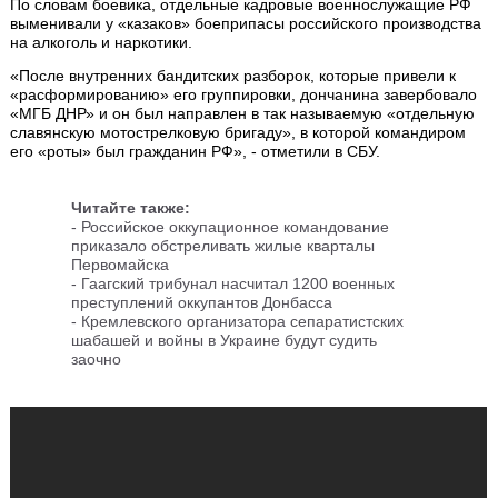
По словам боевика, отдельные кадровые военнослужащие РФ
выменивали у «казаков» боеприпасы российского производства
на алкоголь и наркотики.
«После внутренних бандитских разборок, которые привели к
«расформированию» его группировки, дончанина завербовало
«МГБ ДНР» и он был направлен в так называемую «отдельную
славянскую мотострелковую бригаду», в которой командиром
его «роты» был гражданин РФ», - отметили в СБУ.
Читайте также:
-
Российское оккупационное командование
приказало обстреливать жилые кварталы
Первомайска
-
Гаагский трибунал насчитал 1200 военных
преступлений оккупантов Донбасса
- Кремлевского организатора сепаратистских
шабашей и войны в Украине будут судить
заочно