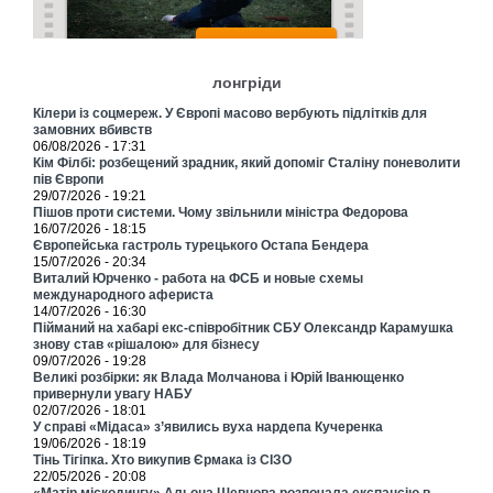
лонгріди
Кілери із соцмереж. У Європі масово вербують підлітків для
замовних вбивств
06/08/2026 - 17:31
Кім Філбі: розбещений зрадник, який допоміг Сталіну поневолити
пів Європи
29/07/2026 - 19:21
Пішов проти системи. Чому звільнили міністра Федорова
16/07/2026 - 18:15
Європейська гастроль турецького Остапа Бендера
15/07/2026 - 20:34
Виталий Юрченко - работа на ФСБ и новые схемы
международного афериста
14/07/2026 - 16:30
Пійманий на хабарі екс-співробітник СБУ Олександр Карамушка
знову став «рішалою» для бізнесу
09/07/2026 - 19:28
Великі розбірки: як Влада Молчанова і Юрій Іванющенко
привернули увагу НАБУ
02/07/2026 - 18:01
У справі «Мідаса» з’явились вуха нардепа Кучеренка
19/06/2026 - 18:19
Тінь Тігіпка. Хто викупив Єрмака із СІЗО
22/05/2026 - 20:08
«Матір міскодингу» Альона Шевцова розпочала експансію в