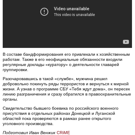
В составе бандформирования его привлекали к хозяйственным
работам. Также в его неофициальные обязанности входили
регулярные доклады «куратору» о деятельности главарей
группировки.
Разочаровавшись в такой «службе», мужчина решил
добровольно покинуть ряды террористов и вернуться к мирной
жизни. А узнав о программе СБУ «Тебя ждут дома», он пересек
линию разграничения и сразу обратился в правоохранительные
органы.
Свидетельство бывшего боевика по российского военного
присутствия в отдельных районах Донецкой и Луганской
областей пока проверяются в рамках ранее открытого
уголовного производства.
Подготовил Иван Венжик
CRiME