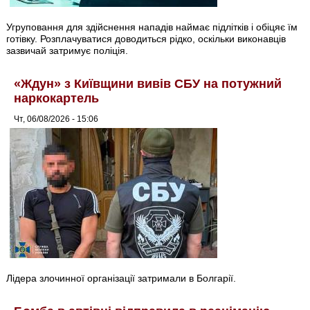
Угруповання для здійснення нападів наймає підлітків і обіцяє їм
готівку. Розплачуватися доводиться рідко, оскільки виконавців
зазвичай затримує поліція.
«Ждун» з Київщини вивів СБУ на потужний
наркокартель
Чт, 06/08/2026 - 15:06
Лідера злочинної організації затримали в Болгарії.