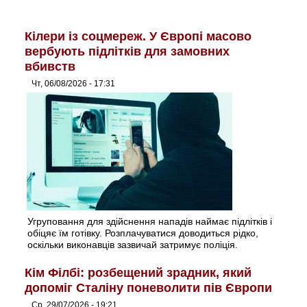
Кілери із соцмереж. У Європі масово
вербують підлітків для замовних
вбивств
Чт, 06/08/2026 - 17:31
Угруповання для здійснення нападів наймає підлітків і
обіцяє їм готівку. Розплачуватися доводиться рідко,
оскільки виконавців зазвичай затримує поліція.
Кім Філбі: розбещений зрадник, який
допоміг Сталіну поневолити пів Європи
Ср, 29/07/2026 - 19:21