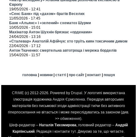
Європу
19/05/2026 - 12:41
«Сенс Банк» під «дахом» братів Веселих
11/05/2026 - 17:45
Банк «Альянс» і «зелений» схематоз Шурми
10/05/2026 - 15:01
Махінатор Антон Шухнін брязкає «орденами»
24/04/2026 - 13:16
«Сталевар» Анатолій Афійчук: хто труїть киян токсичним димом
22/04/2026 - 17:12
Антон Ткаченко: смертельна автотроща і мережа борделів
15/04/2026 - 11:57
головна
|
новини
|
статті
|
про сайт
|
контакт
|
пошук
CRiME
(c) 2012-2026. Powered by
Drupal
. У логотипі використана
ілюстрація художника
Андрія Єрмоленка
. Передрук авторських
матеріалів без письмової згоди адміністрації ти/чи без активного
гіперпосилання не вітається і може переслідуватись за законом (див.
>>
обмеження
).
Шеф-редактор –
Наталія Тихомирова
, головний редактор –
Андрій
Карпінський
. Редакція і контакти
тут
. Дякуємо за те, що читаєте.