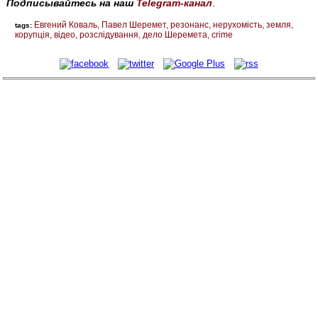
Подписывайтесь на наш
Telegram-канал
.
Евгений Коваль
Павел Шеремет
резонанс
нерухомість
земля
tags:
корупція
відео
розслідування
дело Шеремета
crime