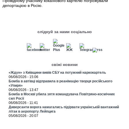
Провідному учаснику кокаїнового картелю погрожували
депортацією в Росію.
слідкуй за нами соціально
свіжі новини
«Ждун» з Київщини вивів СБУ на потужний наркокартель
06/08/2026 - 15:06
Бомба в автівці відправила в реанімацію творця російського
«Упиря»
06/08/2026 - 13:47
Бомба в Москві убила зятя командувача Повітряно-космічних
сил Росії
06/08/2026 - 11:41
Диверсанти ворога намагались підірвати українській вантажний
літак в аеропорту Лейпцига
05/08/2026 - 20:07