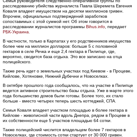
Семья руководителя следственно-оперативной группы по
расследованию убийства журналиста Павла Шеремета Евгения
Коваля владеет имуществом на десятки миллионов гривен.
Впрочем, официальных подтверждений заработков
сопоставимых с этой суммой нет. Об этом говорится в
расследовании журналистов программы
Вihus.info
, передает
РБК-Украина
.
В частности, только в Карпатах у его родственников имущества
более чем на миллион долларов: больше 5 с половиной
гектаров в селе Речка и еще 2,4 гектара в Пилипце, где,
вероятно, сводится база отдыха. Это все записано на отца
полицейского.
Также речь идет о земельных участках под Киевом - в Процеве,
Кийлове, Хотяновке, Нижний Дубечни и Новоселках.
В октябре прошлого года сообщалось, что на участке в Пилипце
ведется активное строительство базы отдыха. Уже в марте этого
года большинство домов были готовы. Более того, их стало
больше - вместо четырех теперь шесть коттеджей, СПА.
Семья Коваля владеет участком площадью в более гектара в
Кийлове - живописной части вдоль Днепра, рядом в Процеве в
их собственности еще 5 участков площадью 64 сотки.
Также полицейский числится владельцем более 7 гектаров в
Новоселках, где стоимость сотки стартует от 30 000 гривен.