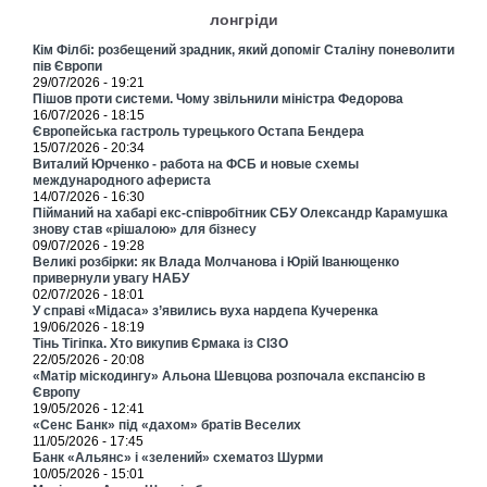
лонгріди
Кім Філбі: розбещений зрадник, який допоміг Сталіну поневолити
пів Європи
29/07/2026 - 19:21
Пішов проти системи. Чому звільнили міністра Федорова
16/07/2026 - 18:15
Європейська гастроль турецького Остапа Бендера
15/07/2026 - 20:34
Виталий Юрченко - работа на ФСБ и новые схемы
международного афериста
14/07/2026 - 16:30
Пійманий на хабарі екс-співробітник СБУ Олександр Карамушка
знову став «рішалою» для бізнесу
09/07/2026 - 19:28
Великі розбірки: як Влада Молчанова і Юрій Іванющенко
привернули увагу НАБУ
02/07/2026 - 18:01
У справі «Мідаса» з’явились вуха нардепа Кучеренка
19/06/2026 - 18:19
Тінь Тігіпка. Хто викупив Єрмака із СІЗО
22/05/2026 - 20:08
«Матір міскодингу» Альона Шевцова розпочала експансію в
Європу
19/05/2026 - 12:41
«Сенс Банк» під «дахом» братів Веселих
11/05/2026 - 17:45
Банк «Альянс» і «зелений» схематоз Шурми
10/05/2026 - 15:01