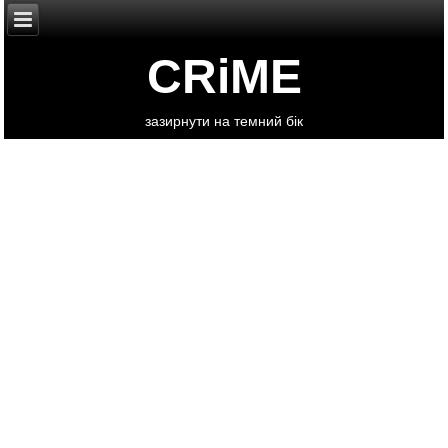
CRiME
зазирнути на темний бік