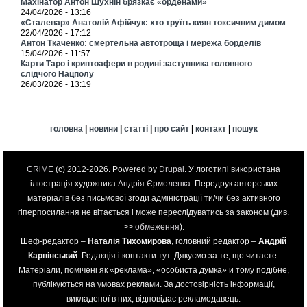
Махінатор Антон Шухнін брязкає «орденами»
24/04/2026 - 13:16
«Сталевар» Анатолій Афійчук: хто труїть киян токсичним димом
22/04/2026 - 17:12
Антон Ткаченко: смертельна автотроща і мережа борделів
15/04/2026 - 11:57
Карти Таро і криптоафери в родині заступника головного
слідчого Нацполу
26/03/2026 - 13:19
головна
|
новини
|
статті
|
про сайт
|
контакт
|
пошук
CRiME
(c) 2012-2026. Powered by
Drupal
. У логотипі використана
ілюстрація художника
Андрія Єрмоленка
. Передрук авторських
матеріалів без письмової згоди адміністрації ти/чи без активного
гіперпосилання не вітається і може переслідуватись за законом (див.
>>
обмеження
).
Шеф-редактор –
Наталія Тихомирова
, головний редактор –
Андрій
Карпінський
. Редакція і контакти
тут
. Дякуємо за те, що читаєте.
Матеріали, помічені як «реклама», «особиста думка» и тому подібне,
публікуються на умовах реклами. За достовірність інформації,
викладеної в них, відповідає рекламодавець.