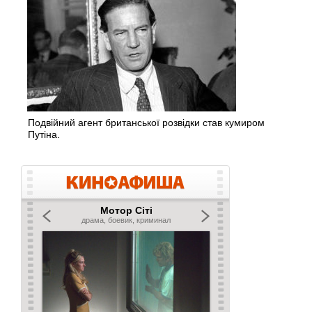
Подвійний агент британської розвідки став кумиром
Путіна.