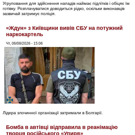
Угруповання для здійснення нападів наймає підлітків і обіцяє їм
готівку. Розплачуватися доводиться рідко, оскільки виконавців
зазвичай затримує поліція.
«Ждун» з Київщини вивів СБУ на потужний
наркокартель
Чт, 06/08/2026 - 15:06
Лідера злочинної організації затримали в Болгарії.
Бомба в автівці відправила в реанімацію
творця російського «Упиря»