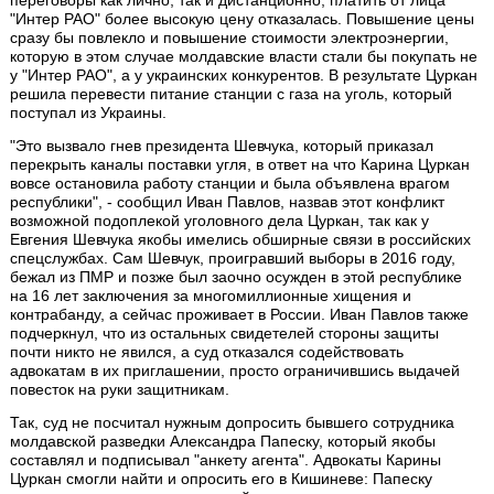
"Интер РАО" более высокую цену отказалась. Повышение цены
сразу бы повлекло и повышение стоимости электроэнергии,
которую в этом случае молдавские власти стали бы покупать не
у "Интер РАО", а у украинских конкурентов. В результате Цуркан
решила перевести питание станции с газа на уголь, который
поступал из Украины.
"Это вызвало гнев президента Шевчука, который приказал
перекрыть каналы поставки угля, в ответ на что Карина Цуркан
вовсе остановила работу станции и была объявлена врагом
республики", - сообщил Иван Павлов, назвав этот конфликт
возможной подоплекой уголовного дела Цуркан, так как у
Евгения Шевчука якобы имелись обширные связи в российских
спецслужбах. Сам Шевчук, проигравший выборы в 2016 году,
бежал из ПМР и позже был заочно осужден в этой республике
на 16 лет заключения за многомиллионные хищения и
контрабанду, а сейчас проживает в России. Иван Павлов также
подчеркнул, что из остальных свидетелей стороны защиты
почти никто не явился, а суд отказался содействовать
адвокатам в их приглашении, просто ограничившись выдачей
повесток на руки защитникам.
Так, суд не посчитал нужным допросить бывшего сотрудника
молдавской разведки Александра Папеску, который якобы
составлял и подписывал "анкету агента". Адвокаты Карины
Цуркан смогли найти и опросить его в Кишиневе: Папеску