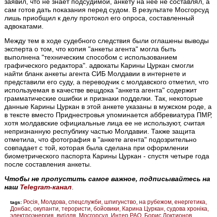
заявил, что не знает подсудимой, анкету на нее не составлял, а
сам готов дать показания перед судом. В результате Мосгорсуд
лишь приобщил к делу протокол его опроса, составленный
адвокатами.
Между тем в ходе судебного следствия были оглашены выводы
эксперта о том, что копия "анкеты агента" могла быть
выполнена "техническим способом с использованием
графического редактора". адвокаты Карины Цуркан смогли
найти бланк анкеты агента СИБ Молдавии в интернете и
представили его суду, а переводчик с молдавского отметил, что
используемая в качестве вещдока "анкета агента" содержит
грамматические ошибки и признаки подделки. Так, некоторые
данные Карины Цуркан в этой анкете указаны в мужском роде, а
в тексте вместо Приднестровья упоминается аббревиатура ПМР,
хотя молдавские официальные лица ее не используют, считая
непризнанную республику частью Молдавии. Также защита
отметила, что фотография в "анкете агента" подозрительно
совпадает с той, которая была сделана при оформлении
биометрического паспорта Карины Цуркан - спустя четыре года
после составления анкеты.
Чтобы не пропустить самое важное, подписывайтесь на
наш
Telegram-канал
.
Росія
Молдова
спецслужби
шпигунство
на рубежом
енергетика
tags:
Донбас
окупанти
терористи
бойовики
Карина Цуркан
судова хроніка
электроэнергия
вугілля
Мосгорсуд
Интер РАО
Борис Локтионов