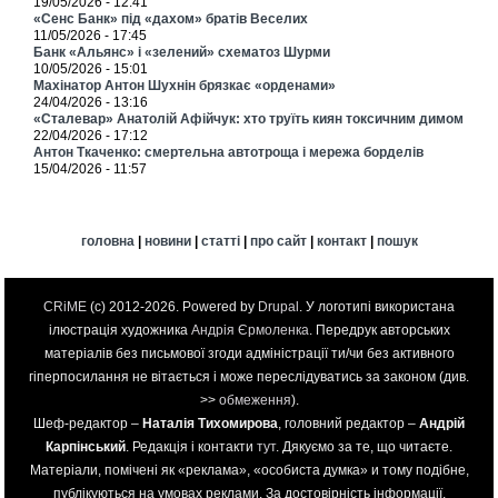
19/05/2026 - 12:41
«Сенс Банк» під «дахом» братів Веселих
11/05/2026 - 17:45
Банк «Альянс» і «зелений» схематоз Шурми
10/05/2026 - 15:01
Махінатор Антон Шухнін брязкає «орденами»
24/04/2026 - 13:16
«Сталевар» Анатолій Афійчук: хто труїть киян токсичним димом
22/04/2026 - 17:12
Антон Ткаченко: смертельна автотроща і мережа борделів
15/04/2026 - 11:57
головна
|
новини
|
статті
|
про сайт
|
контакт
|
пошук
CRiME
(c) 2012-2026. Powered by
Drupal
. У логотипі використана
ілюстрація художника
Андрія Єрмоленка
. Передрук авторських
матеріалів без письмової згоди адміністрації ти/чи без активного
гіперпосилання не вітається і може переслідуватись за законом (див.
>>
обмеження
).
Шеф-редактор –
Наталія Тихомирова
, головний редактор –
Андрій
Карпінський
. Редакція і контакти
тут
. Дякуємо за те, що читаєте.
Матеріали, помічені як «реклама», «особиста думка» и тому подібне,
публікуються на умовах реклами. За достовірність інформації,