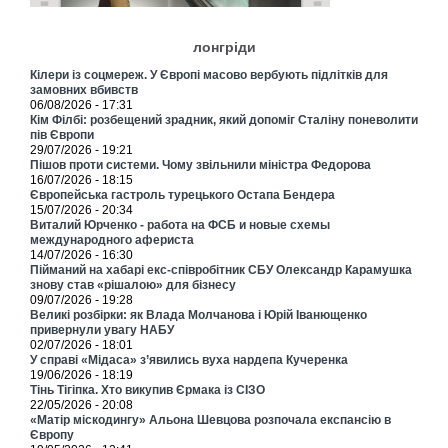
лонгріди
Кілери із соцмереж. У Європі масово вербують підлітків для
замовних вбивств
06/08/2026 - 17:31
Кім Філбі: розбещений зрадник, який допоміг Сталіну поневолити
пів Європи
29/07/2026 - 19:21
Пішов проти системи. Чому звільнили міністра Федорова
16/07/2026 - 18:15
Європейська гастроль турецького Остапа Бендера
15/07/2026 - 20:34
Виталий Юрченко - работа на ФСБ и новые схемы
международного афериста
14/07/2026 - 16:30
Пійманий на хабарі екс-співробітник СБУ Олександр Карамушка
знову став «рішалою» для бізнесу
09/07/2026 - 19:28
Великі розбірки: як Влада Молчанова і Юрій Іванющенко
привернули увагу НАБУ
02/07/2026 - 18:01
У справі «Мідаса» з’явились вуха нардепа Кучеренка
19/06/2026 - 18:19
Тінь Тігіпка. Хто викупив Єрмака із СІЗО
22/05/2026 - 20:08
«Матір міскодингу» Альона Шевцова розпочала експансію в
Європу