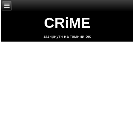
CRiME
зазирнути на темний бік