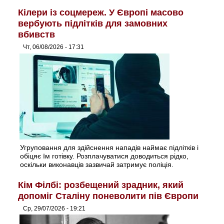
Кілери із соцмереж. У Європі масово
вербують підлітків для замовних
вбивств
Чт, 06/08/2026 - 17:31
Угруповання для здійснення нападів наймає підлітків і
обіцяє їм готівку. Розплачуватися доводиться рідко,
оскільки виконавців зазвичай затримує поліція.
Кім Філбі: розбещений зрадник, який
допоміг Сталіну поневолити пів Європи
Ср, 29/07/2026 - 19:21