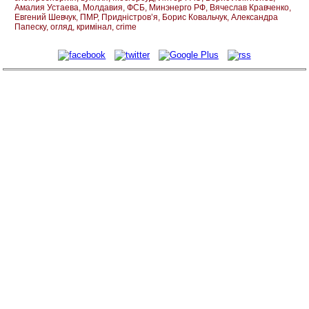
Амалия Устаева
Молдавия
ФСБ
Минэнерго РФ
Вячеслав Кравченко
Евгений Шевчук
ПМР
Придністров’я
Борис Ковальчук
Александра
Папеску
огляд
кримінал
crime