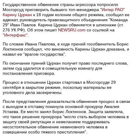
Государственное обвинение страны-агрессора попросило
Мосгорсуд приговорить бывшего топ-менеджера "
Интер РАО
"
Карину Цуркан
к 18 годам колонии общего режима, сообщил ее
адвокат, руководитель правозащитного объединения "Команда
29" Иван Павлов. Карина Цуркан обвиняется в шпионаже (ст.
276 УК РФ). Об этом пишет
NEWSRU.com
со ссылкой на
"Интерфакс"
.
По словам Ивана Павлова, в ходе прений гособвинитель Борис
Локтионов сообщил, что виновность Карины Цуркан доказана, и
назвал ее "врагом государства".
По окончании прений Цуркан получит право последнего слова,
затем суд удалится в совещательную комнату для
постановления приговора.
Процесс в отношении Цуркан стартовал в Мосгорсуде 29
сентября в закрытом режиме, поскольку материалы ее
уголовного дела засекречены.
После представления доказательств обвинения процесс в связи
с выходом в отставку покинула основной прокурор Амалия
Устаева. Ее место занял Борис Локтионов. Защита заявляла,
что такое решение прокурора "могло стать выбором человека в
защиту своей репутации и нежеланием поддерживать
несостоятельное обвинение невиновного человека в
совершении особо тяжкого преступления".