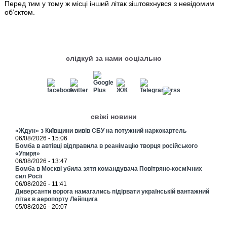
Перед тим у тому ж місці інший літак зіштовхнувся з невідомим
об’єктом.
слідкуй за нами соціально
свіжі новини
«Ждун» з Київщини вивів СБУ на потужний наркокартель
06/08/2026 - 15:06
Бомба в автівці відправила в реанімацію творця російського
«Упиря»
06/08/2026 - 13:47
Бомба в Москві убила зятя командувача Повітряно-космічних
сил Росії
06/08/2026 - 11:41
Диверсанти ворога намагались підірвати українській вантажний
літак в аеропорту Лейпцига
05/08/2026 - 20:07