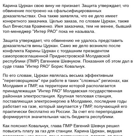
Карина Цуркан свою вину не признает. Защита утверждает, что
обвинение построено на сфальсифицированных
доказательствах. Она также заявляла, что ее дело имеет
конкретного заказчика. Целью заказа, по словам Цуркан, также
был Вячеслав Кравченко. Имя заказчика, тем не менее, бывший
топ-менеджер "Интер РАО" пока не называла.
Защита утверждает, что обвинению не удалось представить
доказательств вины Цуркан. Само же дело возникло после
конфликта Карины Цуркан с тогдашним президентом
самопровозглашенной Приднестровской Молдавской
республики (ПМР) Евгением Шевчуком. Показания об этом дал в
суде глава "Интер РАО" Борис Ковальчук.
По его словам, Цуркан являлась весьма эффективным
"переговорщиком" при работе в таких "сложных" регионах, как
Молдавия и ПМР, на территории которой располагается
принадлежащая "Интер РАО" Молдавская государственная
районная электростанция. Крупная тепловая станция,
поставляющая электроэнергию в Молдавию, последние годы
работает на газе, который закупается у ПМР, получающей его
практически бесплатно из России. За счет его перепродажи
формируется значительная часть бюджета республики.
Как пояснил Ковальчук, глава ПМР Евгений Шевчук решил
повысить плату за газ для станции. Карина Цуркан, ведшая
переговоры как лично, так и дистанционно, платить от лица