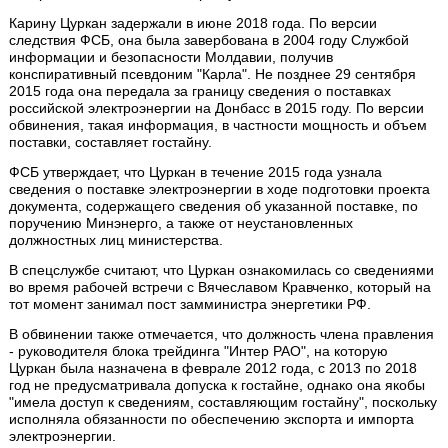
Карину Цуркан задержали в июне 2018 года. По версии
следствия ФСБ, она была завербована в 2004 году Службой
информации и безопасности Молдавии, получив
конспиративный псевдоним "Карла". Не позднее 29 сентября
2015 года она передала за границу сведения о поставках
российской электроэнергии на Донбасс в 2015 году. По версии
обвинения, такая информация, в частности мощность и объем
поставки, составляет гостайну.
ФСБ утверждает, что Цуркан в течение 2015 года узнала
сведения о поставке электроэнергии в ходе подготовки проекта
документа, содержащего сведения об указанной поставке, по
поручению Минэнерго, а также от неустановленных
должностных лиц министерства.
В спецслужбе считают, что Цуркан ознакомилась со сведениями
во время рабочей встречи с Вячеславом Кравченко, который на
тот момент занимал пост замминистра энергетики РФ.
В обвинении также отмечается, что должность члена правления
- руководителя блока трейдинга "Интер РАО", на которую
Цуркан была назначена в феврале 2012 года, с 2013 по 2018
год не предусматривала допуска к гостайне, однако она якобы
"имела доступ к сведениям, составляющим гостайну", поскольку
исполняла обязанности по обеспечению экспорта и импорта
электроэнергии.