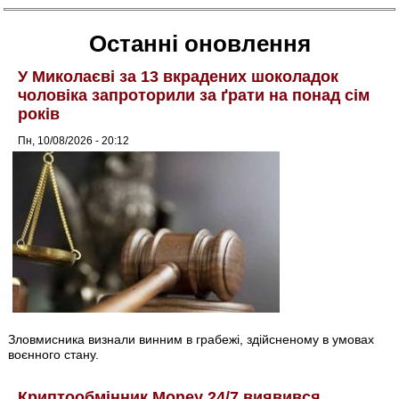
Останні оновлення
У Миколаєві за 13 вкрадених шоколадок
чоловіка запроторили за ґрати на понад сім
років
Пн, 10/08/2026 - 20:12
Зловмисника визнали винним в грабежі, здійсненому в умовах
воєнного стану.
Криптообмінник Money 24/7 виявився