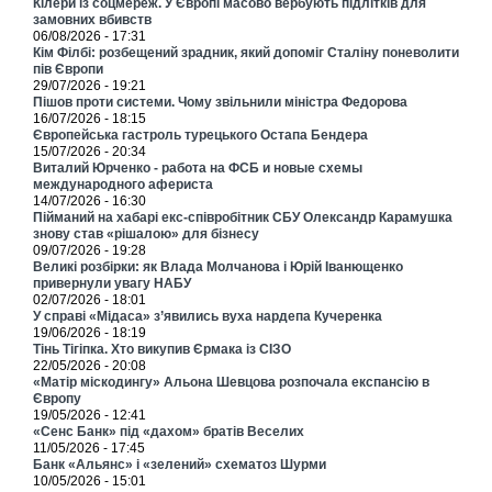
Кілери із соцмереж. У Європі масово вербують підлітків для
замовних вбивств
06/08/2026 - 17:31
Кім Філбі: розбещений зрадник, який допоміг Сталіну поневолити
пів Європи
29/07/2026 - 19:21
Пішов проти системи. Чому звільнили міністра Федорова
16/07/2026 - 18:15
Європейська гастроль турецького Остапа Бендера
15/07/2026 - 20:34
Виталий Юрченко - работа на ФСБ и новые схемы
международного афериста
14/07/2026 - 16:30
Пійманий на хабарі екс-співробітник СБУ Олександр Карамушка
знову став «рішалою» для бізнесу
09/07/2026 - 19:28
Великі розбірки: як Влада Молчанова і Юрій Іванющенко
привернули увагу НАБУ
02/07/2026 - 18:01
У справі «Мідаса» з’явились вуха нардепа Кучеренка
19/06/2026 - 18:19
Тінь Тігіпка. Хто викупив Єрмака із СІЗО
22/05/2026 - 20:08
«Матір міскодингу» Альона Шевцова розпочала експансію в
Європу
19/05/2026 - 12:41
«Сенс Банк» під «дахом» братів Веселих
11/05/2026 - 17:45
Банк «Альянс» і «зелений» схематоз Шурми
10/05/2026 - 15:01