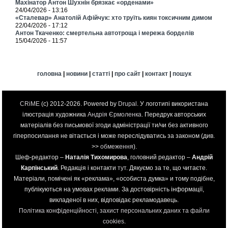
Махінатор Антон Шухнін брязкає «орденами»
24/04/2026 - 13:16
«Сталевар» Анатолій Афійчук: хто труїть киян токсичним димом
22/04/2026 - 17:12
Антон Ткаченко: смертельна автотроща і мережа борделів
15/04/2026 - 11:57
головна
|
новини
|
статті
|
про сайт
|
контакт
|
пошук
CRiME
(c) 2012-2026. Powered by
Drupal
. У логотипі використана
ілюстрація художника
Андрія Єрмоленка
. Передрук авторських
матеріалів без письмової згоди адміністрації ти/чи без активного
гіперпосилання не вітається і може переслідуватись за законом (див.
>>
обмеження
).
Шеф-редактор –
Наталія Тихомирова
, головний редактор –
Андрій
Карпінський
. Редакція і контакти
тут
. Дякуємо за те, що читаєте.
Матеріали, помічені як «реклама», «особиста думка» и тому подібне,
публікуються на умовах реклами. За достовірність інформації,
викладеної в них, відповідає рекламодавець.
Політика конфіденційності, захист персональних даних та файли
cookies
.