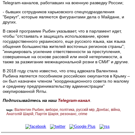
Telegram-каналов, работавших на военную разведку России;
- бывших сотрудников харьковского спецподразделения
"Беркут", которые являются фигурантами дела о Майдане, и
других.
В своей программе Рыбин указывает, что в парламент идет,
чтобы "отстаивать и защищать использование, кроме
государственного украинского, еще русского языка, как языка
общения большинства жителей восточных регионов страны";
"инициировать усиление ответственности за преступления,
совершенные на основе расовой или иной нетерпимости, а
также за разжигание межнациональной розни в СМИ" и другие.
В 2018 году стало известно, что отец адвоката Валентина
Рыбина является пособником российских оккупантов в Крыму –
он был назначен членом "координационного совета по малому
и среднему предпринимательству администрации"
оккупированной Ялты.
Подписывайтесь на наш
Telegram-канал
.
Валентин Рыбин
вибори
політика
русскій мір
Донбас
війна
tags:
Анатолій Шарій
Партія Шарія
резонанс
crime