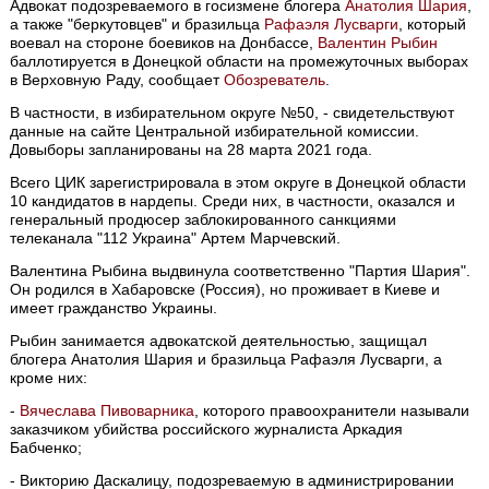
Адвокат подозреваемого в госизмене блогера
Анатолия Шария
,
а также "беркутовцев" и бразильца
Рафаэля Лусварги
, который
воевал на стороне боевиков на Донбассе,
Валентин Рыбин
баллотируется в Донецкой области на промежуточных выборах
в Верховную Раду, сообщает
Обозреватель
.
В частности, в избирательном округе №50, - свидетельствуют
данные на сайте Центральной избирательной комиссии.
Довыборы запланированы на 28 марта 2021 года.
Всего ЦИК зарегистрировала в этом округе в Донецкой области
10 кандидатов в нардепы. Среди них, в частности, оказался и
генеральный продюсер заблокированного санкциями
телеканала "112 Украина" Артем Марчевский.
Валентина Рыбина выдвинула соответственно "Партия Шария".
Он родился в Хабаровске (Россия), но проживает в Киеве и
имеет гражданство Украины.
Рыбин занимается адвокатской деятельностью, защищал
блогера Анатолия Шария и бразильца Рафаэля Лусварги, а
кроме них:
-
Вячеслава Пивоварника
, которого правоохранители называли
заказчиком убийства российского журналиста Аркадия
Бабченко;
- Викторию Даскалицу, подозреваемую в администрировании