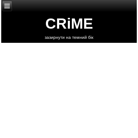
CRiME
зазирнути на темний бік