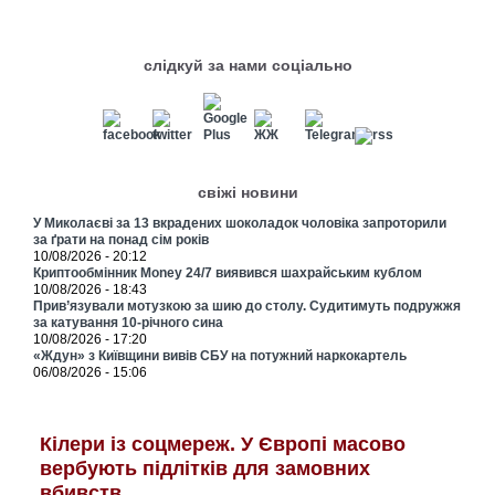
слідкуй за нами соціально
свіжі новини
У Миколаєві за 13 вкрадених шоколадок чоловіка запроторили
за ґрати на понад сім років
10/08/2026 - 20:12
Криптообмінник Money 24/7 виявився шахрайським кублом
10/08/2026 - 18:43
Прив’язували мотузкою за шию до столу. Судитимуть подружжя
за катування 10-річного сина
10/08/2026 - 17:20
«Ждун» з Київщини вивів СБУ на потужний наркокартель
06/08/2026 - 15:06
Кілери із соцмереж. У Європі масово
вербують підлітків для замовних
вбивств