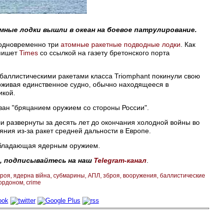
ные лодки вышли в океан на боевое патрулирование.
 одновременно три
атомные ракетные подводные лодки
. Как
 пишет
Times
со ссылкой на газету бретонского порта
 баллистическими ракетами класса Triomphant покинули свою
ерживая единственное судно, обычно находящееся в
икой.
зван "бряцанием оружием со стороны России".
и развернуты за десять лет до окончания холодной войны во
ния из-за ракет средней дальности в Европе.
обладающая ядерным оружием.
, подписывайтесь на наш
Telegram-канал
.
броя
ядерна війна
субмарины
АПЛ
зброя
вооружения
баллистические
кордоном
crime