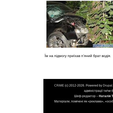
Їм на підмогу приїхав п’яний брат водія.
CRiME
(c) 2012-2026. Powered by
Drupal
адміністрації ти/чи
Шеф-редактор –
Наталія 
Матеріали, помічені як «реклама», «особ