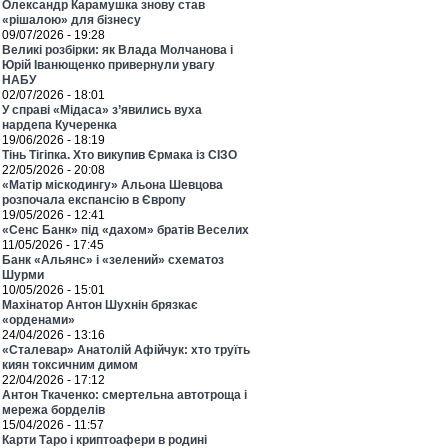
Олександр Карамушка знову став
«рішалою» для бізнесу
09/07/2026 - 19:28
Великі розбірки: як Влада Молчанова і
Юрій Іванющенко привернули увагу
НАБУ
02/07/2026 - 18:01
У справі «Мідаса» з’явились вуха
нардепа Кучеренка
19/06/2026 - 18:19
Тінь Тігіпка. Хто викупив Єрмака із СІЗО
22/05/2026 - 20:08
«Матір міскодингу» Альона Шевцова
розпочала експансію в Європу
19/05/2026 - 12:41
«Сенс Банк» під «дахом» братів Веселих
11/05/2026 - 17:45
Банк «Альянс» і «зелений» схематоз
Шурми
10/05/2026 - 15:01
Махінатор Антон Шухнін брязкає
«орденами»
24/04/2026 - 13:16
«Сталевар» Анатолій Афійчук: хто труїть
киян токсичним димом
22/04/2026 - 17:12
Антон Ткаченко: смертельна автотроща і
мережа борделів
15/04/2026 - 11:57
Карти Таро і криптоафери в родині