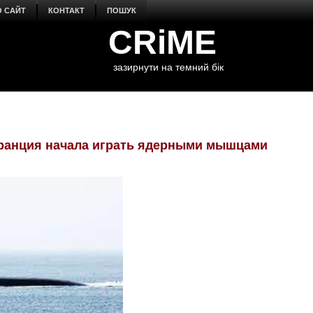
О САЙТ
КОНТАКТ
ПОШУК
CRiME
зазирнути на темний бік
Франция начала играть ядерными мышцами