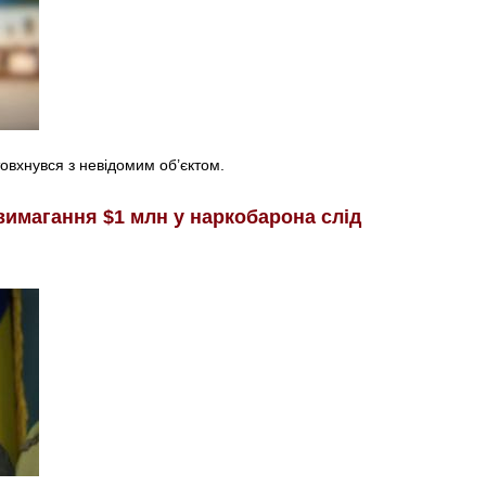
товхнувся з невідомим об’єктом.
вимагання $1 млн у наркобарона слід