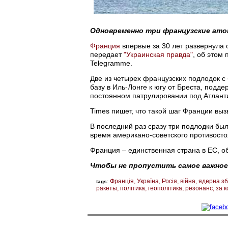
Одновременно три французские атом
Франция
впервые за 30 лет развернула
передает
"Украинская правда"
, об этом
Telegramme.
Две из четырех французских подлодок с
базу в Иль-Лонге к югу от Бреста, подд
постоянном патрулировании под Атлант
Times пишет, что такой шаг Франции вы
В последний раз сразу три подлодки был
время американо-советского противостоя
Франция – единственная страна в ЕС, 
Чтобы не пропустить самое важное
Франція
Україна
Росія
війна
ядерна з
tags:
ракеты
політика
геополітика
резонанс
за 