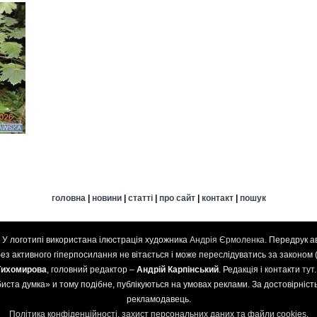
головна
|
новини
|
статті
|
про сайт
|
контакт
|
пошук
. У логотипі використана ілюстрація художника
Андрія Єрмоленка
. Передрук а
 без активного гіперпосилання не вітається і може переслідуватись за законом 
Тихомирова
, головний редактор –
Андрій Карпінський
. Редакція і контакти
тут
иста думка» и тому подібне, публікуються на умовах реклами. За достовірність 
рекламодавець.
Політика конфіденційності, захист персональних даних та файли cookies
.