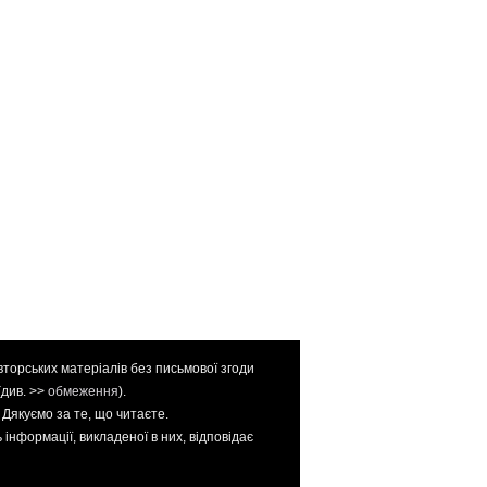
вторських матеріалів без письмової згоди
(див. >>
обмеження
).
. Дякуємо за те, що читаєте.
інформації, викладеної в них, відповідає