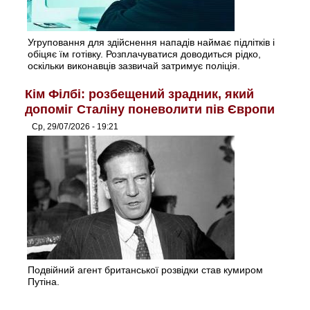
Угруповання для здійснення нападів наймає підлітків і
обіцяє їм готівку. Розплачуватися доводиться рідко,
оскільки виконавців зазвичай затримує поліція.
Кім Філбі: розбещений зрадник, який
допоміг Сталіну поневолити пів Європи
Ср, 29/07/2026 - 19:21
Подвійний агент британської розвідки став кумиром
Путіна.