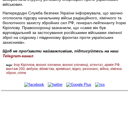
військових.
Напередодні Служба безпеки України інформувала, що заочно
оголосила підозру начальнику військ радіаційного, хімічного та
біологічного захисту збройних сил РФ, генерал-лейтенанту Ігорю
Кіріллову. Правоохоронці зазначили, що «саме він був
відповідальний за застосування російськими військами хімічної
зброї на східному і південному фронтах проти українських
захисників».
Щоб не проґавити найважливіше, підписуйтесь на наш
Telegram-канал
.
Ігор Кіріллов
воєнні злочини
воєнні злочинці
атентат
армія РФ
tags:
вантаж 200
вибухи
вбивства
кримінал
відео
резонанс
війна
хімічна
зброя
crime