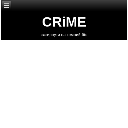
CRiME
зазирнути на темний бік