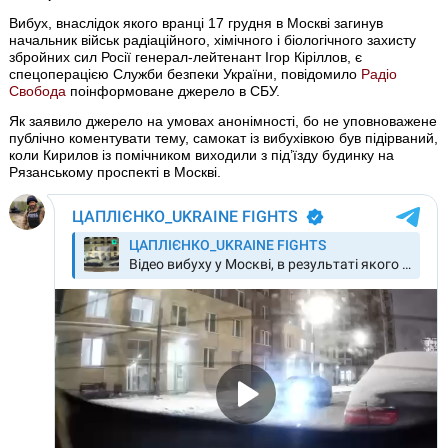
Вибух, внаслідок якого вранці 17 грудня в Москві загинув
начальник військ радіаційного, хімічного і біологічного захисту
збройних сил Росії генерал-лейтенант Ігор Кіріллов, є
спецоперацією Служби безпеки України, повідомило
Радіо
Свобода
поінформоване джерело в СБУ.
Як заявило джерело на умовах анонімності, бо не уповноважене
публічно коментувати тему, самокат із вибухівкою був підірваний,
коли Кирилов із помічником виходили з під’їзду будинку на
Рязанському проспекті в Москві.