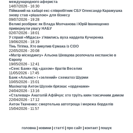
международного афериста
14/07/2026 - 16:30
Пійманий на хабарі екс-співробітник СБУ Олександр Карамушка
знову став «рішалою» для бізнесу
09/07/2026 - 19:28
Великі розбірки: як Влада Молчанова і Юрій Іванющенко
привернули увагу НАБУ
02/07/2026 - 18:01
У справі «Мідаса» з’явились вуха нардепа Кучеренка
19/06/2026 - 18:19
Тінь Тігіпка. Хто викупив Єрмака із СІЗО
22/05/2026 - 20:08
«Матір міскодингу» Альона Шевцова розпочала експансію в
Європу
19/05/2026 - 12:41
«Сенс Банк» під «дахом» братів Веселих
11/05/2026 - 17:45
Банк «Альянс» і «зелений» схематоз Шурми
10/05/2026 - 15:01
Махінатор Антон Шухнін брязкає «орденами»
24/04/2026 - 13:16
«Сталевар» Анатолій Афійчук: хто труїть киян токсичним димом
22/04/2026 - 17:12
Антон Ткаченко: смертельна автотроща і мережа борделів
15/04/2026 - 11:57
головна
|
новини
|
статті
|
про сайт
|
контакт
|
пошук