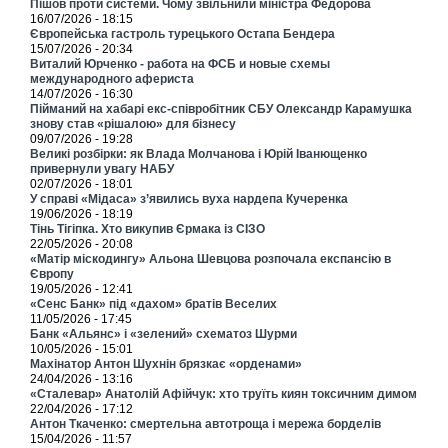
Пішов проти системи. Чому звільнили міністра Федорова
16/07/2026 - 18:15
Європейська гастроль турецького Остапа Бендера
15/07/2026 - 20:34
Виталий Юрченко - работа на ФСБ и новые схемы
международного афериста
14/07/2026 - 16:30
Пійманий на хабарі екс-співробітник СБУ Олександр Карамушка
знову став «рішалою» для бізнесу
09/07/2026 - 19:28
Великі розбірки: як Влада Молчанова і Юрій Іванющенко
привернули увагу НАБУ
02/07/2026 - 18:01
У справі «Мідаса» з’явились вуха нардепа Кучеренка
19/06/2026 - 18:19
Тінь Тігіпка. Хто викупив Єрмака із СІЗО
22/05/2026 - 20:08
«Матір міскодингу» Альона Шевцова розпочала експансію в
Європу
19/05/2026 - 12:41
«Сенс Банк» під «дахом» братів Веселих
11/05/2026 - 17:45
Банк «Альянс» і «зелений» схематоз Шурми
10/05/2026 - 15:01
Махінатор Антон Шухнін брязкає «орденами»
24/04/2026 - 13:16
«Сталевар» Анатолій Афійчук: хто труїть киян токсичним димом
22/04/2026 - 17:12
Антон Ткаченко: смертельна автотроща і мережа борделів
15/04/2026 - 11:57