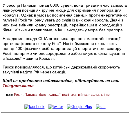
У реєстрі Панами понад 8000 суден, вона тривалий час займала
лідируючі позиції як зручне місце для отримання прапора для
кораблів. Однак в умовах посилення санкцій проти енергетичних
галузей Росії та Ірану увага до судів із цих країн зросла. Деякі з
них вже змінили країну реєстрації, перейшовши в юрисдикції з
більш м'якими правилами, а інші виходять у море без прапора.
Нагадаємо, влада США оголосила про нові масштабні санкції
проти нафтового сектору Росії. Нові обмеження охоплюють
понад 400 фізичних осіб та організацій енергетичного сектору
Росії, які прямо чи опосередковано забезпечують фінансування
військової машини Кремля.
Також повідомлялося, що китайські держкомпанії скорочують
закупівлі нафти РФ через санкції.
Щоб не проґавити найважливіше, підписуйтесь на наш
Telegram-канал
.
Росія
Панама
флот
санкції
політика
війна
нафта
crime
tags: