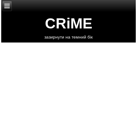
CRiME
зазирнути на темний бік