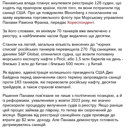
Панамська влада планує анулювати реєстрацію 128 суден, що
ходять під прапором країни, після того, як вони потрапили під
санкції США. Про це повідомляє Bloomberg з посиланням на
заяву керівника торговельного флоту при Морському управлінні
Панами Рамона Франка, передає
Кореспондент
.
За його словами, як мінімум 70 танкерів вже виключено з
реєстру, а найближчим часом буде видалено ще десятки.
Станом на лютий, загальна кількість внесених до "чорних
списків" російських танкерів перевищила 270. Під санкціями, за
даними S&P Global, опинилися судна, що возили половину
морського експорту нафти з Росії, або 1,5 млн барелів на день -
близько 1 млн до Китаю і близько 500 тисяч - у Китай.
Як відомо, адміністрація колишнього президента США Джо
Байдена перед закінченням свого терміну запровадила санкції
проти 183 танкерів, які перевозили російську нафту, десятки
трейдерів, а також страхові компанії.
Рішення Панами пов'язане не лише з політичною позицією, а й
із реформами, ухваленими у жовтні 2023 року, які значно
прискорили процедуру вилучення судів із реєстру. Якщо раніше
цей процес займав до півроку, то тепер він скорочений до
місяця. Відмова від реєстрації санкційних судів призведе до
втрати до $2 млн. доходу. Але Панама демонструє готовність
дотримуватись санкцій.