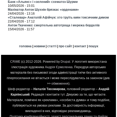
Банк «Альянс» і «зелений» схематоз Шурми
10/05/2026 - 15:01
Махінатор Антон Шухнін брязкає «орденами»
24/04/2026 - 13:16
«Сталевар» Анатолій Афійчук: хто труїть киян токсичним димом
22/04/2026 - 17:12
Антон Ткаченко: смертельна автотроща і мережа борделів
15/04/2026 - 11:57
головна
|
новини
|
статті
|
про сайт
|
контакт
|
пошук
CRiME
(c) 2012-2026. Powered by
Drupal
. У логотипі використана
ілюстрація художника
Андрія Єрмоленка
. Передрук авторських
матеріалів без письмової згоди адміністрації ти/чи без активного
гіперпосилання не вітається і може переслідуватись за законом (див.
>>
обмеження
).
Шеф-редактор –
Наталія Тихомирова
, головний редактор –
Андрій
Карпінський
. Редакція і контакти
тут
. Дякуємо за те, що читаєте.
Матеріали, помічені як «реклама», «особиста думка» и тому подібне,
публікуються на умовах реклами. За достовірність інформації,
викладеної в них, відповідає рекламодавець.
Політика конфіденційності, захист персональних даних та файли