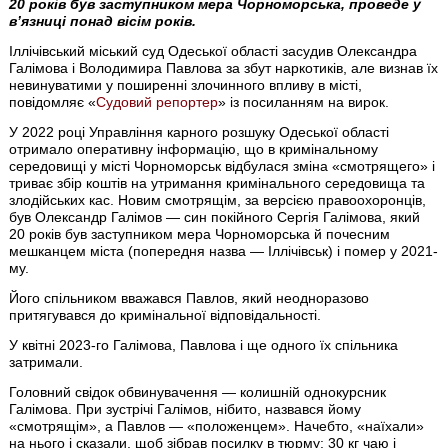
20 років був заступником мера Чорноморська, проведе у
в’язниці понад вісім років.
Іллічівський міський суд Одеської області засудив Олександра
Галімова і Володимира Павлова за збут наркотиків, але визнав їх
невинуватими у поширенні злочинного впливу в місті,
повідомляє «
Судовий репортер
» із посиланням на вирок.
У 2022 році Управління карного розшуку Одеської області
отримало оперативну інформацію, що в кримінальному
середовищі у місті Чорноморськ відбулася зміна «смотрящего» і
триває збір коштів на утримання кримінального середовища та
злодійських кас. Новим смотрящім, за версією правоохоронців,
був Олександр Галімов — син покійного Сергія Галімова, який
20 років був заступником мера Чорноморська й почесним
мешканцем міста (попередня назва — Іллічівськ) і помер у 2021-
му.
Його спільником вважався Павлов, який неодноразово
притягувався до кримінальної відповідальності.
У квітні 2023-го Галімова, Павлова і ще одного їх спільника
затримали.
Головний свідок обвинувачення — колишній однокурсник
Галімова. При зустрічі Галімов, нібито, назвався йому
«смотрящім», а Павлов — «положенцем». Начебто, «наїхали»
на нього і сказали, щоб зібрав посилку в тюрму: 30 кг чаю і