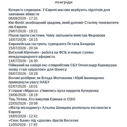
лонгріди
Кілери із соцмереж. У Європі масово вербують підлітків для
замовних вбивств
06/08/2026 - 17:31
Кім Філбі: розбещений зрадник, який допоміг Сталіну поневолити
пів Європи
29/07/2026 - 19:21
Пішов проти системи. Чому звільнили міністра Федорова
16/07/2026 - 18:15
Європейська гастроль турецького Остапа Бендера
15/07/2026 - 20:34
Виталий Юрченко - работа на ФСБ и новые схемы
международного афериста
14/07/2026 - 16:30
Пійманий на хабарі екс-співробітник СБУ Олександр Карамушка
знову став «рішалою» для бізнесу
09/07/2026 - 19:28
Великі розбірки: як Влада Молчанова і Юрій Іванющенко
привернули увагу НАБУ
02/07/2026 - 18:01
У справі «Мідаса» з’явились вуха нардепа Кучеренка
19/06/2026 - 18:19
Тінь Тігіпка. Хто викупив Єрмака із СІЗО
22/05/2026 - 20:08
«Матір міскодингу» Альона Шевцова розпочала експансію в
Європу
19/05/2026 - 12:41
«Сенс Банк» під «дахом» братів Веселих
11/05/2026 - 17:45