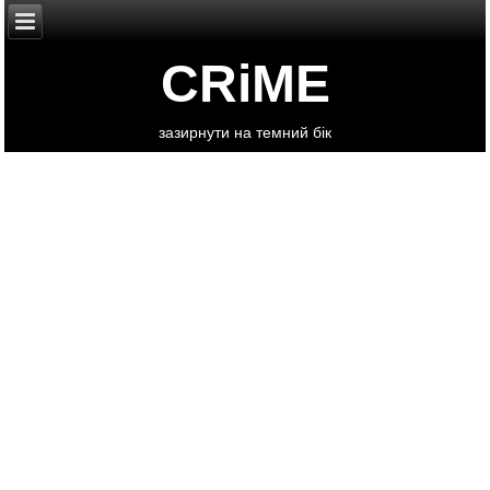
CRiME
зазирнути на темний бік