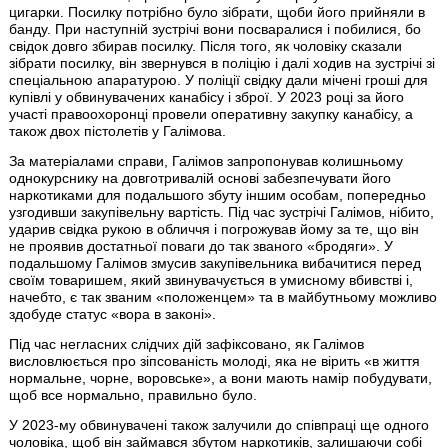
цигарки. Посилку потрібно було зібрати, щоби його прийняли в
банду. При наступній зустрічі вони посваралися і побилися, бо
свідок довго збирав посилку. Після того, як чоловіку сказали
зібрати посилку, він звернувся в поліцію і далі ходив на зустрічі зі
спеціальною апаратурою. У поліції свідку дали мічені гроші для
купівлі у обвинувачених канабісу і зброї. У 2023 році за його
участі правоохоронці провели оперативну закупку канабісу, а
також двох пістолетів у Галімова.
За матеріалами справи, Галімов запропонував колишньому
однокурснику на довготривалій основі забезпечувати його
наркотиками для подальшого збуту іншим особам, попередньо
узгодивши закупівельну вартість. Під час зустрічі Галімов, нібито,
ударив свідка рукою в обличчя і погрожував йому за те, що він
не проявив достатньої поваги до так званого «бродяги». У
подальшому Галімов змусив закупівельника вибачитися перед
своїм товаришем, який звинувачується в умисному вбивстві і,
начебто, є так званим «положенцем» та в майбутньому можливо
здобуде статус «вора в законі».
Під час негласних слідчих дій зафіксовано, як Галімов
висловлюється про зіпсованість молоді, яка не вірить «в життя
нормальне, чорне, воровське», а вони мають намір побудувати,
щоб все нормально, правильно було.
У 2023-му обвинувачені також залучили до співпраці ще одного
чоловіка, щоб він займався збутом наркотиків, залишаючи собі