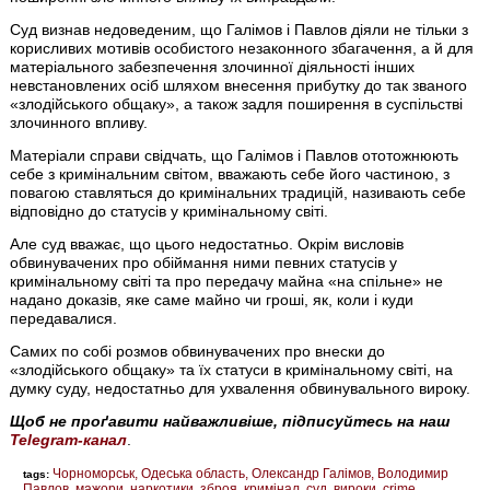
Суд визнав недоведеним, що Галімов і Павлов діяли не тільки з
корисливих мотивів особистого незаконного збагачення, а й для
матеріального забезпечення злочинної діяльності інших
невстановлених осіб шляхом внесення прибутку до так званого
«злодійського общаку», а також задля поширення в суспільстві
злочинного впливу.
Матеріали справи свідчать, що Галімов і Павлов ототожнюють
себе з кримінальним світом, вважають себе його частиною, з
повагою ставляться до кримінальних традицій, називають себе
відповідно до статусів у кримінальному світі.
Але суд вважає, що цього недостатньо. Окрім висловів
обвинувачених про обіймання ними певних статусів у
кримінальному світі та про передачу майна «на спільне» не
надано доказів, яке саме майно чи гроші, як, коли і куди
передавалися.
Самих по собі розмов обвинувачених про внески до
«злодійського общаку» та їх статуси в кримінальному світі, на
думку суду, недостатньо для ухвалення обвинувального вироку.
Щоб не проґавити найважливіше, підписуйтесь на наш
Telegram-канал
.
Чорноморськ
Одеська область
Олександр Галімов
Володимир
tags:
Павлов
мажори
наркотики
зброя
кримінал
суд
вироки
crime