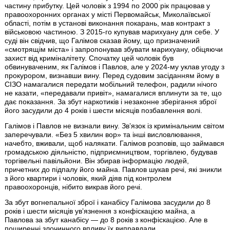
частину прибутку. Цей чоловік з 1994 по 2000 рік працював у
правоохоронних органах у місті Первомайськ, Миколаївської
області, потім в установі виконання покарань, мав контракт з
військовою частиною. З 2015-го купував марихуану для себе. У
суді він свідчив, що Галімов сказав йому, що призначений
«смотрящім міста» і запропонував збувати марихуану, обіцяючи
захист від криміналітету. Спочатку цей чоловік був
обвинуваченим, як Галімов і Павлов, але у 2024-му уклав угоду з
прокурором, визнавши вину. Перед судовим засіданням йому в
СІЗО намагалися передати мобільний телефон, радили нічого
не казати, «передавали привіт», намагалися вплинути за те, що
дає показання. За збут наркотиків і незаконне зберігання зброї
його засудили до 4 років і шести місяців позбавлення волі.
Галімов і Павлов не визнали вину. Звʼязок із кримінальним світом
заперечували. «Без 5 хвилин вор» та інші висловлювання,
начебто, вживали, щоб налякати. Галімов розповів, що займався
громадською діяльністю, підприємництвом, торгівлею, будував
торгівельні павільйони. Він збирав інформацію людей,
причетних до підпалу його майна. Павлов шукав речі, які зникли
з його квартири і чоловік, який діяв під контролем
правоохоронців, нібито викрав його речі.
За збут вогнепальної зброї і канабісу Галімова засудили до 8
років і шести місяців увʼязнення з конфіскацією майна, а
Павлова за збут канабісу — до 8 років з конфіскацією. Але в
поширенні злочинного впливу їх виправдали.