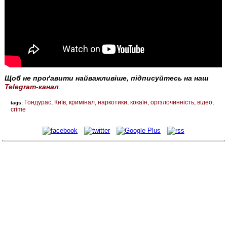
Щоб не проґавити найважливіше, підписуйтесь на наш
Telegram-канал
.
Гондурас
Київ
кримінал
наркотики
кокаїн
оргзлочинність
відео
tags:
crime