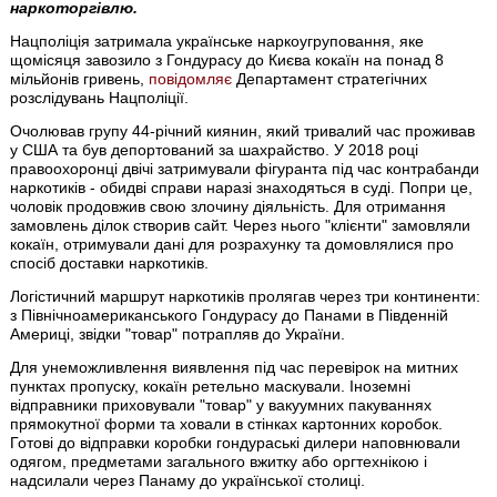
наркоторгівлю.
Нацполіція затримала українське наркоугруповання, яке
щомісяця завозило з Гондурасу до Києва кокаїн на понад 8
мільйонів гривень,
повідомляє
Департамент стратегічних
розслідувань Нацполіції.
Очолював групу 44-річний киянин, який тривалий час проживав
у США та був депортований за шахрайство. У 2018 році
правоохоронці двічі затримували фігуранта під час контрабанди
наркотиків - обидві справи наразі знаходяться в суді. Попри це,
чоловік продовжив свою злочину діяльність. Для отримання
замовлень ділок створив сайт. Через нього "клієнти" замовляли
кокаїн, отримували дані для розрахунку та домовлялися про
спосіб доставки наркотиків.
Логістичний маршрут наркотиків пролягав через три континенти:
з Північноамериканського Гондурасу до Панами в Південній
Америці, звідки "товар" потрапляв до України.
Для унеможливлення виявлення під час перевірок на митних
пунктах пропуску, кокаїн ретельно маскували. Іноземні
відправники приховували "товар" у вакуумних пакуваннях
прямокутної форми та ховали в стінках картонних коробок.
Готові до відправки коробки гондураські дилери наповнювали
одягом, предметами загального вжитку або оргтехнікою і
надсилали через Панаму до української столиці.