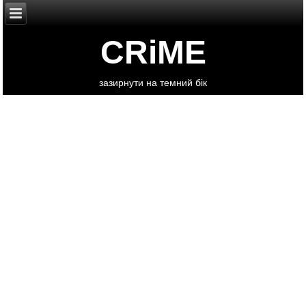
CRiME
зазирнути на темний бік