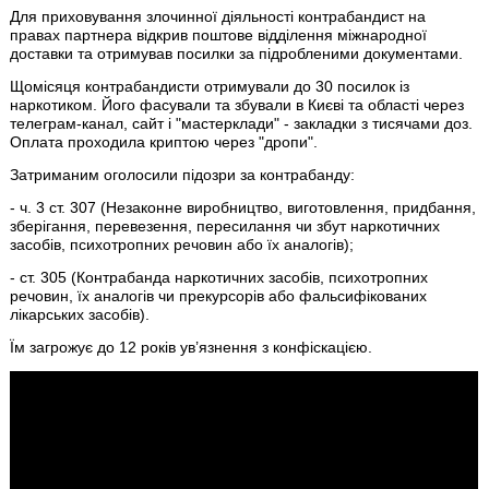
Для приховування злочинної діяльності контрабандист на
правах партнера відкрив поштове відділення міжнародної
доставки та отримував посилки за підробленими документами.
Щомісяця контрабандисти отримували до 30 посилок із
наркотиком. Його фасували та збували в Києві та області через
телеграм-канал, сайт і "мастерклади" - закладки з тисячами доз.
Оплата проходила криптою через "дропи".
Затриманим оголосили підозри за контрабанду:
- ч. 3 ст. 307 (Незаконне виробництво, виготовлення, придбання,
зберігання, перевезення, пересилання чи збут наркотичних
засобів, психотропних речовин або їх аналогів);
- ст. 305 (Контрабанда наркотичних засобів, психотропних
речовин, їх аналогів чи прекурсорів або фальсифікованих
лікарських засобів).
Їм загрожує до 12 років ув’язнення з конфіскацією.