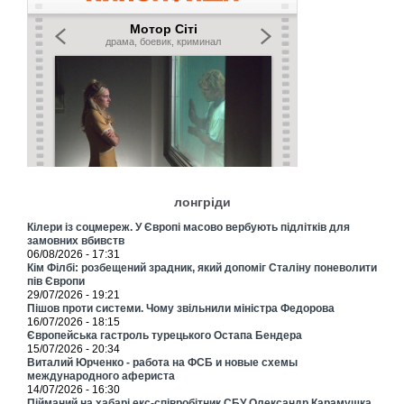
лонгріди
Кілери із соцмереж. У Європі масово вербують підлітків для
замовних вбивств
06/08/2026 - 17:31
Кім Філбі: розбещений зрадник, який допоміг Сталіну поневолити
пів Європи
29/07/2026 - 19:21
Пішов проти системи. Чому звільнили міністра Федорова
16/07/2026 - 18:15
Європейська гастроль турецького Остапа Бендера
15/07/2026 - 20:34
Виталий Юрченко - работа на ФСБ и новые схемы
международного афериста
14/07/2026 - 16:30
Пійманий на хабарі екс-співробітник СБУ Олександр Карамушка