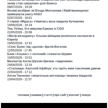
знову став «рішалою» для бізнесу
09/07/2026 - 19:28
Великі розбірки: як Влада Молчанова і Юрій Іванющенко
привернули увагу НАБУ
02/07/2026 - 18:01
У справі «Мідаса» з’явились вуха нардепа Кучеренка
19/06/2026 - 18:19
Тінь Тігіпка. Хто викупив Єрмака із СІЗО
22/05/2026 - 20:08
«Матір міскодингу» Альона Шевцова розпочала експансію в
Європу
19/05/2026 - 12:41
«Сенс Банк» під «дахом» братів Веселих
11/05/2026 - 17:45
Банк «Альянс» і «зелений» схематоз Шурми
10/05/2026 - 15:01
Махінатор Антон Шухнін брязкає «орденами»
24/04/2026 - 13:16
«Сталевар» Анатолій Афійчук: хто труїть киян токсичним димом
22/04/2026 - 17:12
Антон Ткаченко: смертельна автотроща і мережа борделів
15/04/2026 - 11:57
головна
|
новини
|
статті
|
про сайт
|
контакт
|
пошук