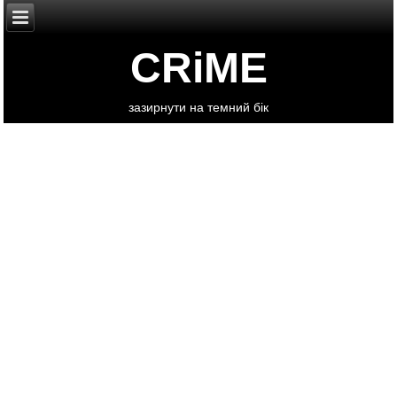
CRiME
зазирнути на темний бік