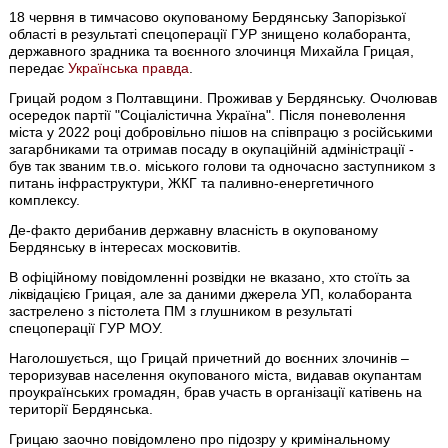
18 червня в тимчасово окупованому Бердянську Запорізької
області в результаті спецоперації ГУР знищено колаборанта,
державного зрадника та воєнного злочинця Михайла Грицая,
передає
Українська правда
.
Грицай родом з Полтавщини. Проживав у Бердянську. Очолював
осередок партії "Соціалістична Україна". Після поневолення
міста у 2022 році добровільно пішов на співпрацю з російськими
загарбниками та отримав посаду в окупаційній адміністрації -
був так званим т.в.о. міського голови та одночасно заступником з
питань інфраструктури, ЖКГ та паливно-енергетичного
комплексу.
Де-факто дерибанив державну власність в окупованому
Бердянську в інтересах московитів.
В офіційному повідомленні розвідки не вказано, хто стоїть за
ліквідацією Грицая, але за даними джерела УП, колаборанта
застрелено з пістолета ПМ з глушником в результаті
спецоперації ГУР МОУ.
Наголошується, що Грицай причетний до воєнних злочинів –
тероризував населення окупованого міста, видавав окупантам
проукраїнських громадян, брав участь в організації катівень на
території Бердянська.
Грицаю заочно повідомлено про підозру у кримінальному