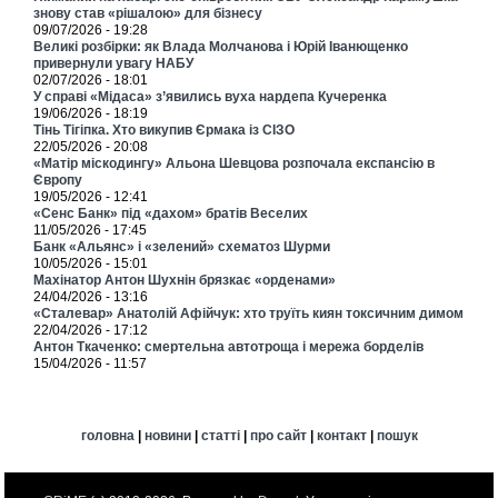
знову став «рішалою» для бізнесу
09/07/2026 - 19:28
Великі розбірки: як Влада Молчанова і Юрій Іванющенко
привернули увагу НАБУ
02/07/2026 - 18:01
У справі «Мідаса» з’явились вуха нардепа Кучеренка
19/06/2026 - 18:19
Тінь Тігіпка. Хто викупив Єрмака із СІЗО
22/05/2026 - 20:08
«Матір міскодингу» Альона Шевцова розпочала експансію в
Європу
19/05/2026 - 12:41
«Сенс Банк» під «дахом» братів Веселих
11/05/2026 - 17:45
Банк «Альянс» і «зелений» схематоз Шурми
10/05/2026 - 15:01
Махінатор Антон Шухнін брязкає «орденами»
24/04/2026 - 13:16
«Сталевар» Анатолій Афійчук: хто труїть киян токсичним димом
22/04/2026 - 17:12
Антон Ткаченко: смертельна автотроща і мережа борделів
15/04/2026 - 11:57
головна
|
новини
|
статті
|
про сайт
|
контакт
|
пошук