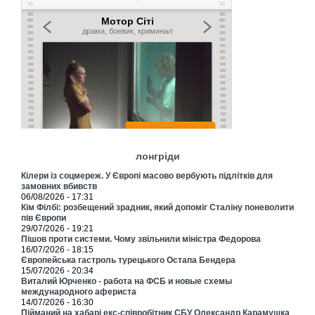
лонгріди
Кілери із соцмереж. У Європі масово вербують підлітків для
замовних вбивств
06/08/2026 - 17:31
Кім Філбі: розбещений зрадник, який допоміг Сталіну поневолити
пів Європи
29/07/2026 - 19:21
Пішов проти системи. Чому звільнили міністра Федорова
16/07/2026 - 18:15
Європейська гастроль турецького Остапа Бендера
15/07/2026 - 20:34
Виталий Юрченко - работа на ФСБ и новые схемы
международного афериста
14/07/2026 - 16:30
Пійманий на хабарі екс-співробітник СБУ Олександр Карамушка