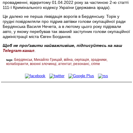
провадженні, відкритому 01.04.2022 року за частиною 2-ю статті
111-ї Кримінального кодексу України (державна зрада).
Це далеко не перша ліквідація ворогів в Бердянську. Торік у
грудні повідомляли про підрив автівки голови окупаційної ради
Бердянська Василя Нечета, а в лютому цього року підірвали
авто, у якому перебував так званий заступник голови окупаційної
адміністрації міста Євген Богданов.
Щоб не проґавити найважливіше, підписуйтесь на наш
Telegram-канал
.
Бердянськ
Михайло Грицай
війна
окупація
зрадники
tags:
колаборанти
воєнні злочинці
атентат
резонанс
crime