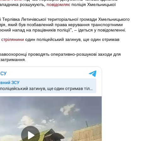
Нападника розшукують,
повідомляє
поліція Хмельницької
лі Терлівка Летичівської територіальної громади Хмельницького
водія, який був позбавлений права керування транспортними
ний напад на працівників поліції", – ідеться у повідомленні.
к
стрілянини
один поліцейський загинув, ще один отримав
 правоохоронці проводять оперативно-розшукові заходи для
 затримання.