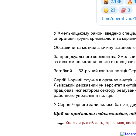
У Хмельницькому районі введено спеціал
оперативні групи, криміналісти та керівни
Обставини та мотиви злочину встановлю
За процесуального керівництва Хмельниц
за фактом посягання на життя працівникі
Загиблий — 33-річний капітан поліції Сер
Сергій Чорний служив в органах внутрішні
Львівський державний університет внутр
працював інспектором сектору реагування
районного управління поліції.
У Сергія Чорного залишилися батьки, дру
Щоб не проґавити найважливіше, пі
Хмельницька область
стрілянина
поліц
tags: