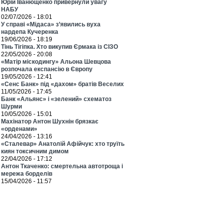
Юрій Іванющенко привернули увагу
НАБУ
02/07/2026 - 18:01
У справі «Мідаса» з’явились вуха
нардепа Кучеренка
19/06/2026 - 18:19
Тінь Тігіпка. Хто викупив Єрмака із СІЗО
22/05/2026 - 20:08
«Матір міскодингу» Альона Шевцова
розпочала експансію в Європу
19/05/2026 - 12:41
«Сенс Банк» під «дахом» братів Веселих
11/05/2026 - 17:45
Банк «Альянс» і «зелений» схематоз
Шурми
10/05/2026 - 15:01
Махінатор Антон Шухнін брязкає
«орденами»
24/04/2026 - 13:16
«Сталевар» Анатолій Афійчук: хто труїть
киян токсичним димом
22/04/2026 - 17:12
Антон Ткаченко: смертельна автотроща і
мережа борделів
15/04/2026 - 11:57