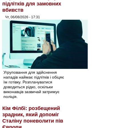
підлітків для замовних
вбивств
Чт, 06/08/2026 - 17:31
Угруповання для здійснення
нападів наймає підлітків і обіцяє
їм готівку. Розплачуватися
доводиться рідко, оскільки
виконавців зазвичай затримує
поліція.
Кім Філбі: розбещений
зрадник, який допоміг
Сталіну поневолити пів
Європи