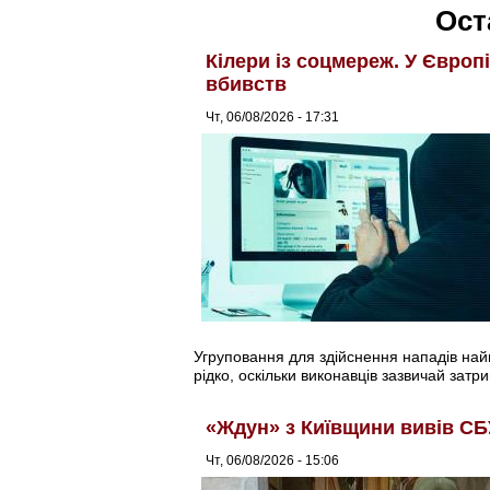
Ост
Кілери із соцмереж. У Європ
вбивств
Чт, 06/08/2026 - 17:31
Угруповання для здійснення нападів найма
рідко, оскільки виконавців зазвичай затри
«Ждун» з Київщини вивів СБ
Чт, 06/08/2026 - 15:06