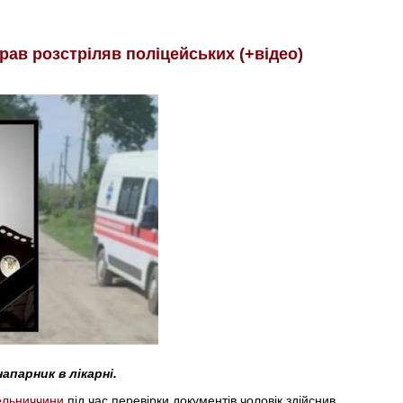
рав розстріляв поліцейських (+відео)
апарник в лікарні.
льниччини
під час перевірки документів чоловік здійснив