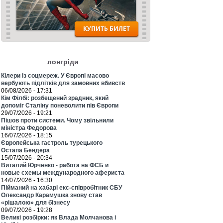
лонгріди
Кілери із соцмереж. У Європі масово
вербують підлітків для замовних вбивств
06/08/2026 - 17:31
Кім Філбі: розбещений зрадник, який
допоміг Сталіну поневолити пів Європи
29/07/2026 - 19:21
Пішов проти системи. Чому звільнили
міністра Федорова
16/07/2026 - 18:15
Європейська гастроль турецького
Остапа Бендера
15/07/2026 - 20:34
Виталий Юрченко - работа на ФСБ и
новые схемы международного афериста
14/07/2026 - 16:30
Пійманий на хабарі екс-співробітник СБУ
Олександр Карамушка знову став
«рішалою» для бізнесу
09/07/2026 - 19:28
Великі розбірки: як Влада Молчанова і