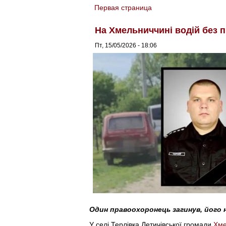
Первая страница
You are here
На Хмельниччині водій без п
Пт, 15/05/2026 - 18:06
Один правоохоронець загинув, його н
У селі Терлівка Летичівської громади
Хме