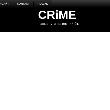
О САЙТ
КОНТАКТ
ПОШУК
CRiME
зазирнути на темний бік