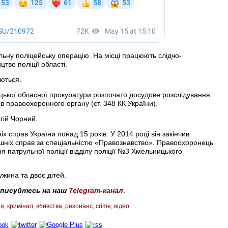
ьну поліцейську операцію. На місці працюють слідчо-
цтво поліції області.
ються.
ької обласної прокуратури розпочато досудове розслідування
в правоохоронного органу (ст. 348 КК України).
гій Чорний.
х справ України понад 15 років. У 2014 році він закінчив
ішніх справ за спеціальністю «Правознавство». Правоохоронець
 патрульної поліції відділу поліції №3 Хмельницького
жина та двоє дітей.
дписуйтесь на наш
Telegram-канал
.
ія
кримінал
вбивства
резонанс
crime
відео