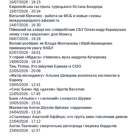
16/07/2026 - 18:15
Європейська гастроль турецького Остапа Бендера
15/07/2026 - 20:34
Виталий Юрченко - работа на ФСБ и новые схемы
международного афериста
14/07/2026 - 16:30
Пійманий на хабарі екс-співробітник СБУ Олександр Карамушка
знову став «рішалою» для бізнесу
09/07/2026 - 19:28
Великі розбірки: як Влада Молчанова і Юрій Іванющенко
привернули увагу НАБУ
02/07/2026 - 18:01
У справі «Мідаса» з’явились вуха нардепа Кучеренка
19/06/2026 - 18:19
Тінь Тігіпка. Хто викупив Єрмака із СІЗО
22/05/2026 - 20:08
«Матір міскодингу» Альона Шевцова розпочала експансію в
Європу
19/05/2026 - 12:41
«Сенс Банк» під «дахом» братів Веселих
11/05/2026 - 17:45
Банк «Альянс» і «зелений» схематоз Шурми
10/05/2026 - 15:01
Махінатор Антон Шухнін брязкає «орденами»
24/04/2026 - 13:16
«Сталевар» Анатолій Афійчук: хто труїть киян токсичним димом
22/04/2026 - 17:12
Антон Ткаченко: смертельна автотроща і мережа борделів
15/04/2026 - 11:57