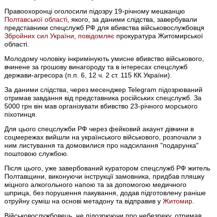
Правоохоронці оголосили підозру 19-річному мешканцю
Полтавської області
, якого, за даними слідства, завербували
представники спецслужб РФ для вбивства військовослужбовця
Збройних сил України
,
повідомляє
прокуратура Житомирської
області.
Молодому чоловіку інкримінують умисне вбивство військового,
вчинене за грошову винагороду та в інтересах спецслужб
держави-агресора (п.п. 6, 12 ч. 2 ст. 115 КК України).
За даними слідства, через месенджер Telegram підозрюваний
отримав завдання від представника російських спецслужб. За
5000 грн він мав організувати вбивство 23-річного морського
піхотинця.
Для цього спецслужби РФ через фейковий акаунт дівчини в
соцмережах вийшли на українського військового, розпочали з
ним листування та домовилися про надсилання "подарунка"
поштовою службою.
Після цього, уже завербований куратором спецслужб РФ житель
Полтавщини, виконуючи інструкції замовника, придбав пляшку
міцного алкогольного напою та за допомогою медичного
шприца, без порушення пакування, додав підготовлену раніше
отруйну суміш на основі метадону та відправив у
Житомир
.
Військовослужбовець, не підозрюючи про небезпеку, отримав