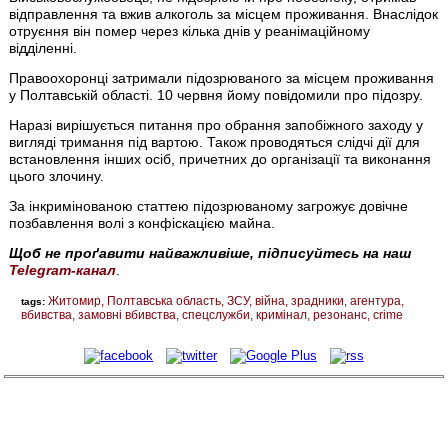
відправлення та вжив алкоголь за місцем проживання. Внаслідок
отруєння він помер через кілька днів у реанімаційному
відділенні.
Правоохоронці затримали підозрюваного за місцем проживання
у Полтавській області. 10 червня йому повідомили про підозру.
Наразі вирішується питання про обрання запобіжного заходу у
вигляді тримання під вартою. Також проводяться слідчі дії для
встановлення інших осіб, причетних до організації та виконання
цього злочину.
За інкримінованою статтею підозрюваному загрожує довічне
позбавлення волі з конфіскацією майна.
Щоб не проґавити найважливіше, підписуйтесь на наш
Telegram-канал
.
Житомир
Полтавська область
ЗСУ
війна
зрадники
агентура
tags:
вбивства
замовні вбивства
спецслужби
кримінал
резонанс
crime