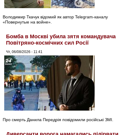
Володимир Ткачук відомий як автор Telegram-каналу
«Повернутые на войне».
Бомба в Москві убила зятя командувача
Повітряно-космічних сил Росії
Чт, 06/08/2026 - 11:41
Про смерть Данила Передрія повідомили російські ЗМІ.
Диверсанти ворога намагались підірвати