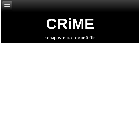
CRiME
зазирнути на темний бік