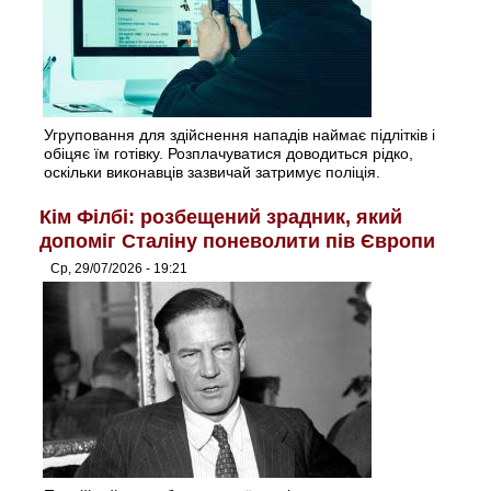
Угруповання для здійснення нападів наймає підлітків і
обіцяє їм готівку. Розплачуватися доводиться рідко,
оскільки виконавців зазвичай затримує поліція.
Кім Філбі: розбещений зрадник, який
допоміг Сталіну поневолити пів Європи
Ср, 29/07/2026 - 19:21