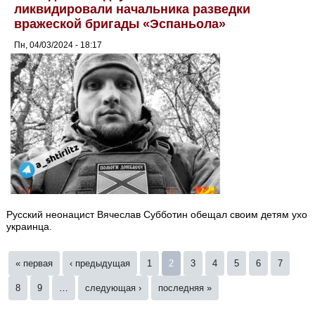
ликвидировали начальника разведки
вражеской бригады «Эспаньола»
Пн, 04/03/2024 - 18:17
Русский неонацист Вячеслав Субботин обещал своим детям ухо
украинца.
Страницы
« первая
‹ предыдущая
1
2
3
4
5
6
7
8
9
…
следующая ›
последняя »