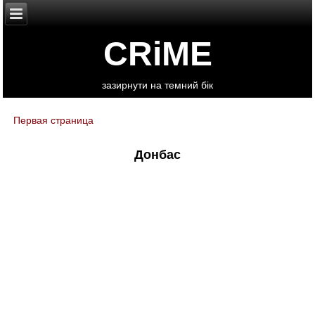
CRiME
зазирнути на темний бік
Первая страница
You are here
Донбас