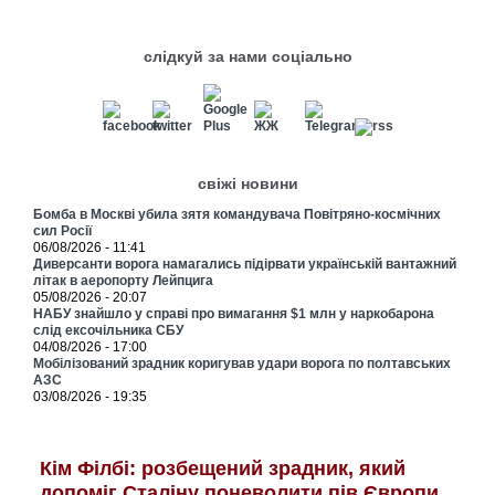
слідкуй за нами соціально
свіжі новини
Бомба в Москві убила зятя командувача Повітряно-космічних
сил Росії
06/08/2026 - 11:41
Диверсанти ворога намагались підірвати українській вантажний
літак в аеропорту Лейпцига
05/08/2026 - 20:07
НАБУ знайшло у справі про вимагання $1 млн у наркобарона
слід ексочільника СБУ
04/08/2026 - 17:00
Мобілізований зрадник коригував удари ворога по полтавських
АЗС
03/08/2026 - 19:35
Кім Філбі: розбещений зрадник, який
допоміг Сталіну поневолити пів Європи