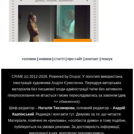
головна
|
новини
|
статті
|
про сайт
|
контакт
|
пошук
CRiME
(c) 2012-2026. Powered by
Drupal
. У логотипі використана
ілюстрація художника
Андрія Єрмоленка
. Передрук авторських
матеріалів без письмової згоди адміністрації ти/чи без активного
гіперпосилання не вітається і може переслідуватись за законом (див.
>>
обмеження
).
Шеф-редактор –
Наталія Тихомирова
, головний редактор –
Андрій
Карпінський
. Редакція і контакти
тут
. Дякуємо за те, що читаєте.
Матеріали, помічені як «реклама», «особиста думка» и тому подібне,
публікуються на умовах реклами. За достовірність інформації,
викладеної в них, відповідає рекламодавець.