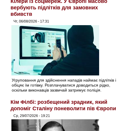
Кілери із соцмереж. У Європі масово
вербують підлітків для замовних
вбивств
Чт, 06/08/2026 - 17:31
Угруповання для здійснення нападів наймає підлітків і
обіцяє їм готівку. Розплачуватися доводиться рідко,
оскільки виконавців зазвичай затримує поліція.
Кім Філбі: розбещений зрадник, який
допоміг Сталіну поневолити пів Європи
Ср, 29/07/2026 - 19:21