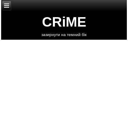
CRiME
зазирнути на темний бік