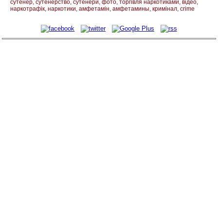
сутенер
сутенерство
сутенери
фото
торгівля наркотиками
відео
наркотрафік
наркотики
амфетамін
амфетамины
кримінал
crime