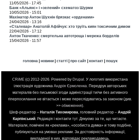
11/05/2026 - 17:45
Банк «Альянс» і «зелений» схематоз Шурми
10/05/2026 - 15:01
Махінатор Антон Шухнін брязкає «орденами»
24/04/2026 - 13:16
«Сталевар» Анатолій Афійчук: хто труїть киян токсичним димом
22/04/2026 - 17:12
Антон Ткаченко: смертельна автотроща і мережа борделів
15/04/2026 - 11:57
головна
|
новини
|
статті
|
про сайт
|
контакт
|
пошук
CRiME
(c) 2012-2026. Powered by
Drupal
. У логотипі використана
ілюстрація художника
Андрія Єрмоленка
. Передрук авторських
матеріалів без письмової згоди адміністрації ти/чи без активного
гіперпосилання не вітається і може переслідуватись за законом (див.
>>
обмеження
).
Шеф-редактор –
Наталія Тихомирова
, головний редактор –
Андрій
Карпінський
. Редакція і контакти
тут
. Дякуємо за те, що читаєте.
Матеріали, помічені як «реклама», «особиста думка» и тому подібне,
публікуються на умовах реклами. За достовірність інформації,
викладеної в них, відповідає рекламодавець.