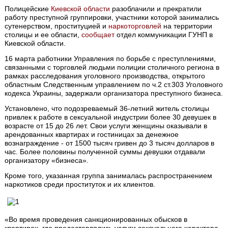
Полицейские
Киевской области
разоблачили и прекратили
работу преступной группировки, участники которой занимались
сутенерством, проституцией и
наркоторговлей
на территории
столицы и ее области,
сообщает
отдел коммуникации ГУНП в
Киевской области.
16 марта работники Управления по борьбе с преступлениями,
связанными с торговлей людьми полиции столичного региона в
рамках расследования уголовного производства, открытого
областным Следственным управлением по ч.2 ст.303 Уголовного
кодекса Украины, задержали организатора преступного бизнеса.
Установлено, что подозреваемый 36-летний житель столицы
привлек к работе в сексуальной индустрии более 30 девушек в
возрасте от 15 до 26 лет. Свои услуги женщины оказывали в
арендованных квартирах и гостиницах за денежное
вознаграждение - от 1500 тысяч гривен до 3 тысяч долларов в
час. Более половины полученной суммы девушки отдавали
организатору «бизнеса».
Кроме того, указанная группа занималась распространением
наркотиков среди проституток и их клиентов.
«Во время проведения санкционированных обысков в
квартирах, где предоставлялись услуги сексуального характера,