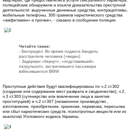
полицейские обнаружили и изъяли доказательства преступной
деятельности: вырученные денежные средства, контрацептивы,
мобильные телефоны, 300 граммов наркотического средства
«амфетамин» и прочее», - сказано в сообщении полиции.
Читайте также:
-
Беспредел. Во время поджога бандиты
расстреляли человека (+видео)
-
Задержан «беркут», «подставивший»
патрульного, застрелившего пассажира
взбесившегося BMW
Преступные действия будут квалифицированы по ч.2 ст.302
(создание или содержание мест разврата и сводничество), ч.2,
ч.3 ст.303 (сутенерство или вовлечение лица в занятие
проституцией) и ч.2 ст.307 (незаконное производство ,
изготовление, приобретение, хранение, перевозка, пересылка
или сбыт наркотических средств, психотропных веществ или их
аналогов) Уголовного кодекса Украины.