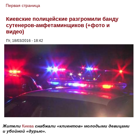
Первая страница
You are here
Киевские полицейские разгромили банду
сутенеров-амфетаминщиков (+фото и
видео)
Пт, 18/03/2016 - 18:42
Жители
Киева
снабжали «клиентов» молодыми девицами
и убойной «дурью».