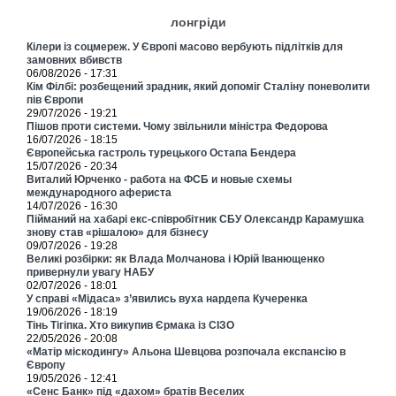
лонгріди
Кілери із соцмереж. У Європі масово вербують підлітків для
замовних вбивств
06/08/2026 - 17:31
Кім Філбі: розбещений зрадник, який допоміг Сталіну поневолити
пів Європи
29/07/2026 - 19:21
Пішов проти системи. Чому звільнили міністра Федорова
16/07/2026 - 18:15
Європейська гастроль турецького Остапа Бендера
15/07/2026 - 20:34
Виталий Юрченко - работа на ФСБ и новые схемы
международного афериста
14/07/2026 - 16:30
Пійманий на хабарі екс-співробітник СБУ Олександр Карамушка
знову став «рішалою» для бізнесу
09/07/2026 - 19:28
Великі розбірки: як Влада Молчанова і Юрій Іванющенко
привернули увагу НАБУ
02/07/2026 - 18:01
У справі «Мідаса» з’явились вуха нардепа Кучеренка
19/06/2026 - 18:19
Тінь Тігіпка. Хто викупив Єрмака із СІЗО
22/05/2026 - 20:08
«Матір міскодингу» Альона Шевцова розпочала експансію в
Європу
19/05/2026 - 12:41
«Сенс Банк» під «дахом» братів Веселих