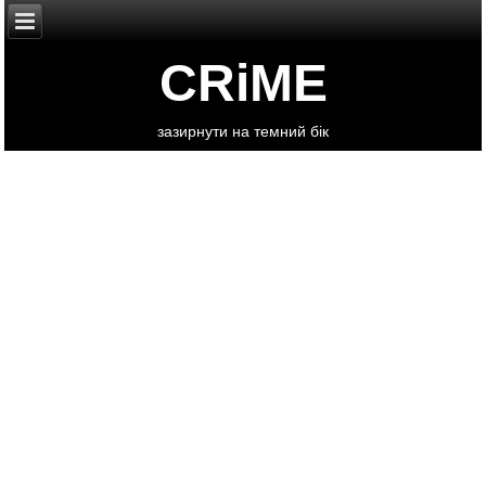
CRiME
зазирнути на темний бік