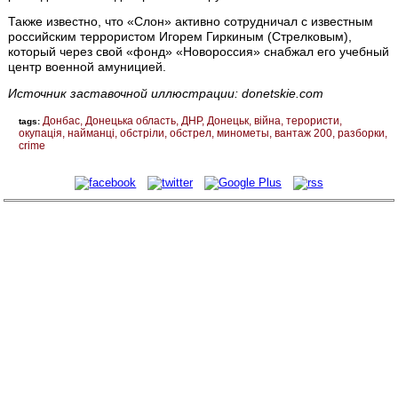
Также известно, что «Слон» активно сотрудничал с известным
российским террористом Игорем Гиркиным (Стрелковым),
который через свой «фонд» «Новороссия» снабжал его учебный
центр военной амуницией.
Источник заставочной иллюстрации: donetskie.com
Донбас
Донецька область
ДНР
Донецьк
війна
терористи
tags:
окупація
найманці
обстріли
обстрел
минометы
вантаж 200
разборки
crime