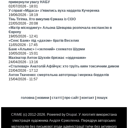
привернули увагу НАБУ
02/07/2026 - 18:01
У справі «Мідаса» з’явились вуха нардепа Кучеренка
19/06/2026 - 18:19
Тінь Тігіпка. Хто викупив Єрмака із СІЗО
22/05/2026 - 20:08
«Матір міскодингу» Альона Шевцова розпочала експансію в
Європу
19/05/2026 - 12:41
«Сенс Банк» під «дахом» братів Веселих
11/05/2026 - 17:45
Банк «Альянс» і «зелений» схематоз Шурми
10/05/2026 - 15:01
Махінатор Антон Шухнін брязкає «орденами»
24/04/2026 - 13:16
«Сталевар» Анатолій Афійчук: хто труїть киян токсичним димом
22/04/2026 - 17:12
Антон Ткаченко: смертельна автотроща і мережа борделів
15/04/2026 - 11:57
головна
|
новини
|
статті
|
про сайт
|
контакт
|
пошук
CRiME
(c) 2012-2026. Powered by
Drupal
. У логотипі використана
ілюстрація художника
Андрія Єрмоленка
. Передрук авторських
матеріалів без письмової згоди адміністрації ти/чи без активного