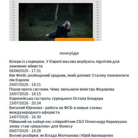
лонгріди
Кілери із соцмереж. У Європі масово вербують підлітків для
замовних вбивств
06/08/2026 - 17:31
Кім Філбі: розбещений зрадник, який допоміг Сталіну поневолити
пів Європи
29/07/2026 - 19:21
Пішов проти системи. Чому звільнили міністра Федорова
16/07/2026 - 18:15
Європейська гастроль турецького Остапа Бендера
15/07/2026 - 20:34
Виталий Юрченко - работа на ФСБ и новые схемы
международного афериста
14/07/2026 - 16:30
Пійманий на хабарі екс-співробітник СБУ Олександр Карамушка
знову став «рішалою» для бізнесу
09/07/2026 - 19:28
Великі розбірки: як Влада Молчанова і Юрій Іванющенко