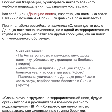
Российской Федерации, руководитель некоего военного
учебного подразделения под азванием «Хогвартс».
Как сообщили «
Донецкие вести
», известно, что наемника звали
Евгений с позывным «Слон». Его фамилия пока неизвестна
Причина гибели российского наемника «Слона» где-то возле
Донецка пока точно неизвестна, но в одной из террористических
группе в социальных сетях его друзья сообщили, что он погиб
от «минометного обстрела».
Читайте также:
- На Алтае установили мемориальную доску
наемнику, убивавшему украинцев на Донбассе
(+видео)
- «Капитальный приют». Донецкое кладбище
боевиков увеличилось в три раза (+фото)
- Партизаны уничтожили в Донецке российского
«зазывалу», вербовавшего боевиков в Сирию
(+фото)
«Слон» активно трудился на террористической ниве, будучи
организатором и руководителем военного учебного
подразделения «ДНР» «Хогвартс», где лично готовил
разведывательно-диверсионные группы боевиков.