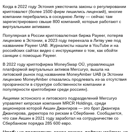
Когда в 2022 году Эстония ужесточила законы о регулировании
криптовалют (более 1500 фирм лишились лицензий), многие
компании перебрались в соседнюю Литву — сейчас там
зарегистрировано свыше 800 компаний, которые работают с
виртуальными активами.
Популярная в России криптовалютная биржа Payeer, потеряв
лицензию в Эстонии, в 2023 году переехала в Литву уже под
названием Payeer UAB. Журналисты нашли в YouTube и на
российских сайтах видео с инструкциями о том, как обойти
санкции с помощью Payeer.
В 2022 году криптофирма MoneySwap OÜ, управляющая
платформой виртуальных активов Mercuryo, вышла на
литовский рынок под названием MoneyAmber UAB (в Эстонии
лицензию MoneyAmber отказались продлевать из-за отсутствия
прозрачности в структуре собственности компании и
популярности криптобиржи среди россиян).
Акциями эстонского и литовского подразделений Mercuryo
управляет кипрская компания MRCR Holdings, среди
акционеров которой Акшин Джангиров — это брат Джангира
Джангирова, директора по рискам в Сбербанке. Сообщается,
что сам Акшин в 2021 году заработал на сотрудничестве со
Сбербанком порядка 285 600 евро.
Чтобы не пропустить самое важное, подписывайтесь на