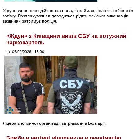
Угруповання для здійснення нападів наймає підлітків і обіцяє їм
готівку. Розплачуватися доводиться рідко, оскільки виконавців
зазвичай затримує поліція.
«Ждун» з Київщини вивів СБУ на потужний
наркокартель
Чт, 06/08/2026 - 15:06
Лідера злочинної організації затримали в Болгарії.
Бомба в автівці відправила в реанімацію