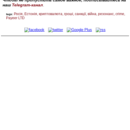
наш
Telegram-канал
.
Росія
Естонія
криптовалюта
гроші
санкції
війна
резонанс
crime
tags:
Payeer LTD