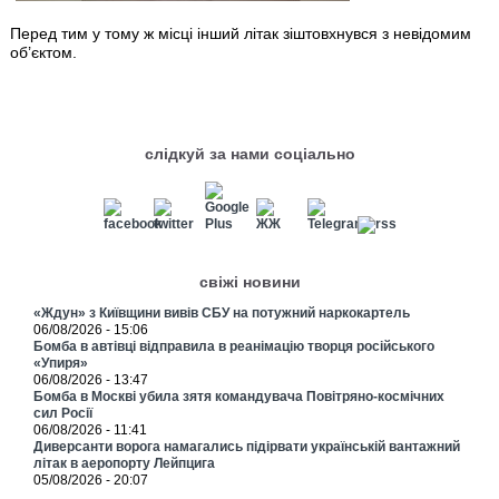
Перед тим у тому ж місці інший літак зіштовхнувся з невідомим
об’єктом.
слідкуй за нами соціально
свіжі новини
«Ждун» з Київщини вивів СБУ на потужний наркокартель
06/08/2026 - 15:06
Бомба в автівці відправила в реанімацію творця російського
«Упиря»
06/08/2026 - 13:47
Бомба в Москві убила зятя командувача Повітряно-космічних
сил Росії
06/08/2026 - 11:41
Диверсанти ворога намагались підірвати українській вантажний
літак в аеропорту Лейпцига
05/08/2026 - 20:07