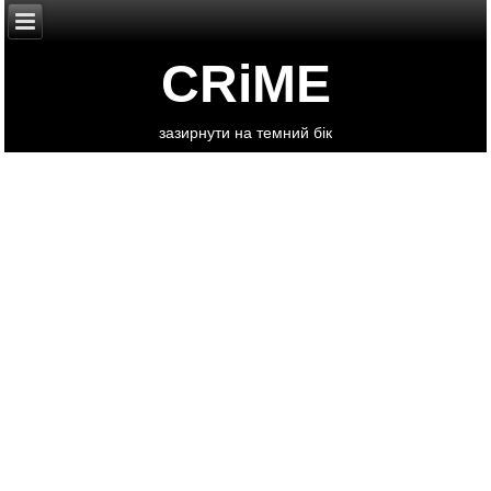
CRiME
зазирнути на темний бік