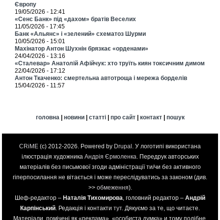
Європу
19/05/2026 - 12:41
«Сенс Банк» під «дахом» братів Веселих
11/05/2026 - 17:45
Банк «Альянс» і «зелений» схематоз Шурми
10/05/2026 - 15:01
Махінатор Антон Шухнін брязкає «орденами»
24/04/2026 - 13:16
«Сталевар» Анатолій Афійчук: хто труїть киян токсичним димом
22/04/2026 - 17:12
Антон Ткаченко: смертельна автотроща і мережа борделів
15/04/2026 - 11:57
головна
|
новини
|
статті
|
про сайт
|
контакт
|
пошук
CRiME
(c) 2012-2026. Powered by
Drupal
. У логотипі використана
ілюстрація художника
Андрія Єрмоленка
. Передрук авторських
матеріалів без письмової згоди адміністрації ти/чи без активного
гіперпосилання не вітається і може переслідуватись за законом (див.
>>
обмеження
).
Шеф-редактор –
Наталія Тихомирова
, головний редактор –
Андрій
Карпінський
. Редакція і контакти
тут
. Дякуємо за те, що читаєте.
Матеріали, помічені як «реклама», «особиста думка» и тому подібне,