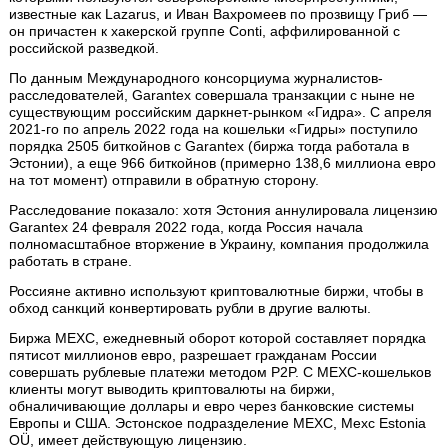
известные как Lazarus, и Иван Вахромеев по прозвищу Гриб —
он причастен к хакерской группе Conti, аффилированной с
российской разведкой.
По данным Международного консорциума журналистов-
расследователей, Garantex совершала транзакции с ныне не
существующим российским даркнет-рынком «Гидра». С апреля
2021-го по апрель 2022 года на кошельки «Гидры» поступило
порядка 2505 биткойнов с Garantex (биржа тогда работала в
Эстонии), а еще 966 биткойнов (примерно 138,6 миллиона евро
на тот момент) отправили в обратную сторону.
Расследование показало: хотя Эстония аннулировала лицензию
Garantex 24 февраля 2022 года, когда Россия начала
полномасштабное вторжение в Украину, компания продолжила
работать в стране.
Россияне активно используют криптовалютные биржи, чтобы в
обход санкций конвертировать рубли в другие валюты.
Биржа MEXC, ежедневный оборот которой составляет порядка
пятисот миллионов евро, разрешает гражданам России
совершать рублевые платежи методом P2P. С MEXC-кошельков
клиенты могут выводить криптовалюты на биржи,
обналичивающие доллары и евро через банковские системы
Европы и США. Эстонское подразделение MEXC, Mexc Estonia
OÜ, имеет действующую лицензию.