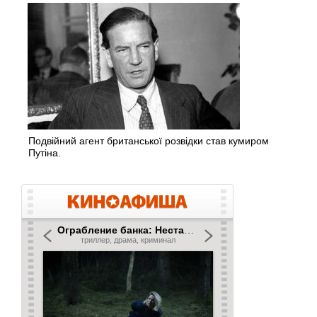
Подвійний агент британської розвідки став кумиром
Путіна.