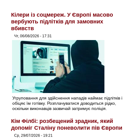
Кілери із соцмереж. У Європі масово
вербують підлітків для замовних
вбивств
Чт, 06/08/2026 - 17:31
Угруповання для здійснення нападів наймає підлітків і
обіцяє їм готівку. Розплачуватися доводиться рідко,
оскільки виконавців зазвичай затримує поліція.
Кім Філбі: розбещений зрадник, який
допоміг Сталіну поневолити пів Європи
Ср, 29/07/2026 - 19:21