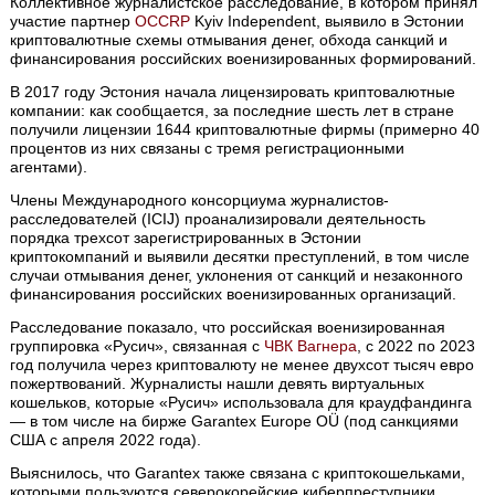
Коллективное журналистское расследование, в котором принял
участие партнер
OCCRP
Kyiv Independent, выявило в Эстонии
криптовалютные схемы отмывания денег, обхода санкций и
финансирования российских военизированных формирований.
В 2017 году Эстония начала лицензировать криптовалютные
компании: как сообщается, за последние шесть лет в стране
получили лицензии 1644 криптовалютные фирмы (примерно 40
процентов из них связаны с тремя регистрационными
агентами).
Члены Международного консорциума журналистов-
расследователей (ICIJ) проанализировали деятельность
порядка трехсот зарегистрированных в Эстонии
криптокомпаний и выявили десятки преступлений, в том числе
случаи отмывания денег, уклонения от санкций и незаконного
финансирования российских военизированных организаций.
Расследование показало, что российская военизированная
группировка «Русич», связанная с
ЧВК Вагнера
, с 2022 по 2023
год получила через криптовалюту не менее двухсот тысяч евро
пожертвований. Журналисты нашли девять виртуальных
кошельков, которые «Русич» использовала для краудфандинга
— в том числе на бирже Garantex Europe OÜ (под санкциями
США с апреля 2022 года).
Выяснилось, что Garantex также связана с криптокошельками,
которыми пользуются северокорейские киберпреступники,