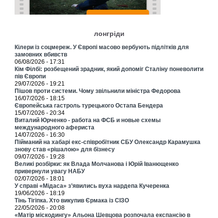
лонгріди
Кілери із соцмереж. У Європі масово вербують підлітків для
замовних вбивств
06/08/2026 - 17:31
Кім Філбі: розбещений зрадник, який допоміг Сталіну поневолити
пів Європи
29/07/2026 - 19:21
Пішов проти системи. Чому звільнили міністра Федорова
16/07/2026 - 18:15
Європейська гастроль турецького Остапа Бендера
15/07/2026 - 20:34
Виталий Юрченко - работа на ФСБ и новые схемы
международного афериста
14/07/2026 - 16:30
Пійманий на хабарі екс-співробітник СБУ Олександр Карамушка
знову став «рішалою» для бізнесу
09/07/2026 - 19:28
Великі розбірки: як Влада Молчанова і Юрій Іванющенко
привернули увагу НАБУ
02/07/2026 - 18:01
У справі «Мідаса» з’явились вуха нардепа Кучеренка
19/06/2026 - 18:19
Тінь Тігіпка. Хто викупив Єрмака із СІЗО
22/05/2026 - 20:08
«Матір міскодингу» Альона Шевцова розпочала експансію в