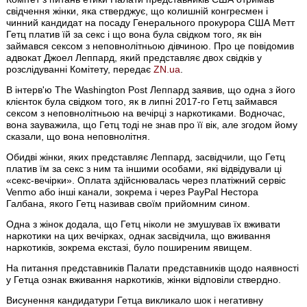
свідчення жінки, яка стверджує, що колишній конгресмен і
чинний кандидат на посаду Генерального прокурора США Метт
Гетц платив їй за секс і що вона була свідком того, як він
займався сексом з неповнолітньою дівчиною. Про це повідомив
адвокат Джоел Леппард, який представляє двох свідків у
розслідуванні Комітету, передає
ZN.ua
.
В інтерв'ю The Washington Post Леппард заявив, що одна з його
клієнток була свідком того, як в липні 2017-го Гетц займався
сексом з неповнолітньою на вечірці з наркотиками. Водночас,
вона зауважила, що Гетц тоді не знав про її вік, але згодом йому
сказали, що вона неповнолітня.
Обидві жінки, яких представляє Леппард, засвідчили, що Гетц
платив їм за секс з ним та іншими особами, які відвідували ці
«секс-вечірки». Оплата здійснювалась через платіжний сервіс
Venmo або інші канали, зокрема і через PayPal Нестора
Галбана, якого Гетц називав своїм прийомним сином.
Одна з жінок додала, що Гетц ніколи не змушував їх вживати
наркотики на цих вечірках, однак засвідчила, що вживання
наркотиків, зокрема екстазі, було поширеним явищем.
На питання представників Палати представників щодо наявності
у Гетца ознак вживання наркотиків, жінки відповіли ствердно.
Висунення кандидатури Гетца викликало шок і негативну