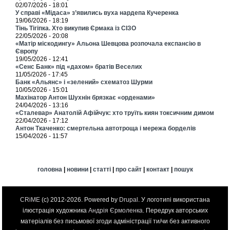
02/07/2026 - 18:01
У справі «Мідаса» з’явились вуха нардепа Кучеренка
19/06/2026 - 18:19
Тінь Тігіпка. Хто викупив Єрмака із СІЗО
22/05/2026 - 20:08
«Матір міскодингу» Альона Шевцова розпочала експансію в
Європу
19/05/2026 - 12:41
«Сенс Банк» під «дахом» братів Веселих
11/05/2026 - 17:45
Банк «Альянс» і «зелений» схематоз Шурми
10/05/2026 - 15:01
Махінатор Антон Шухнін брязкає «орденами»
24/04/2026 - 13:16
«Сталевар» Анатолій Афійчук: хто труїть киян токсичним димом
22/04/2026 - 17:12
Антон Ткаченко: смертельна автотроща і мережа борделів
15/04/2026 - 11:57
головна
|
новини
|
статті
|
про сайт
|
контакт
|
пошук
CRiME
(c) 2012-2026. Powered by
Drupal
. У логотипі використана
ілюстрація художника
Андрія Єрмоленка
. Передрук авторських
матеріалів без письмової згоди адміністрації ти/чи без активного