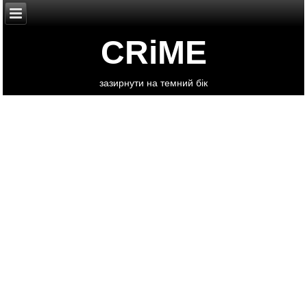
CRiME
зазирнути на темний бік