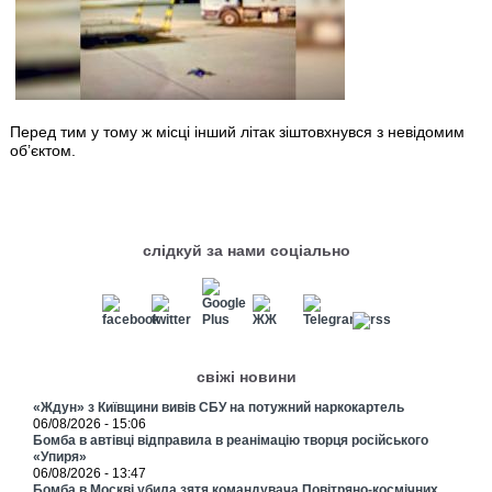
Перед тим у тому ж місці інший літак зіштовхнувся з невідомим
об’єктом.
слідкуй за нами соціально
свіжі новини
«Ждун» з Київщини вивів СБУ на потужний наркокартель
06/08/2026 - 15:06
Бомба в автівці відправила в реанімацію творця російського
«Упиря»
06/08/2026 - 13:47
Бомба в Москві убила зятя командувача Повітряно-космічних