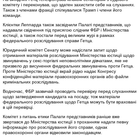
комітету і переконував, що здатен захистити себе на слуханнях.
Також з членами фракції спілкувалися Трамп і члени його
команди.
Клієнтки Леппарда також засвідчили Палаті представників, що
надавали свідчення під присягою слідчим ФБР і Міністерства
юстиції, а також постали перед великим журі в рамках
федерального розслідування справи Гетца.
Юридичний комітет Сенату може надіслати запит щодо
отримання матеріалів розслідування Міністерства юстиції щодо
звинувачень у секс-торгівлі неповнолітніми дівчатами, яке не
призвело до висунення федеральних звинувачень проти Гетца.
Проте Міністерство юстиції вкрай рідко надає Конгресу
конфіденційні матеріали правоохоронних органів або файли
кримінальних розслідувань.
Водночас, ФБР зазвичай проводить перевірку перед слуханнями
щодо затвердження кандидата на посаду, тож матеріали
федерального розслідування щодо Гетца можуть бути враховані
в цій перевірці.
Комітет з питань етики Палати представників раніше вже
звертався до Міністерства юстиції з проханням надати певну
інформацію про розслідування його справи, однак
правоохоронні органи відмовили законодавцям.