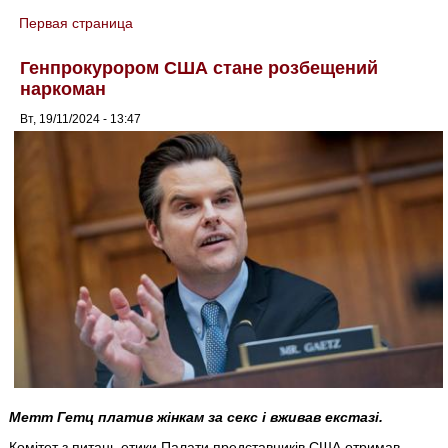
Первая страница
You are here
Генпрокурором США стане розбещений
наркоман
Вт, 19/11/2024 - 13:47
Метт Гетц платив жінкам за секс і вживав екстазі.
Комітет з питань етики Палати представників США отримав