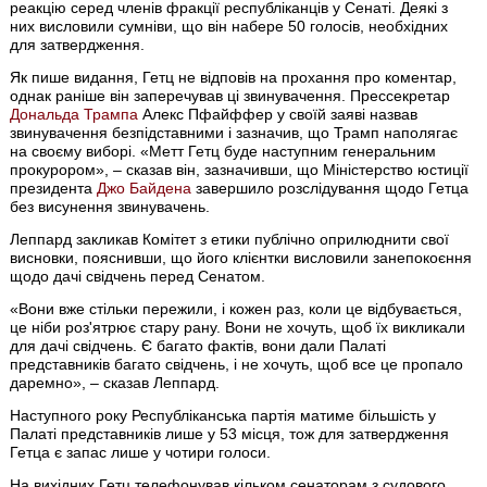
реакцію серед членів фракції республіканців у Сенаті. Деякі з
них висловили сумніви, що він набере 50 голосів, необхідних
для затвердження.
Як пише видання, Гетц не відповів на прохання про коментар,
однак раніше він заперечував ці звинувачення. Прессекретар
Дональда Трампа
Алекс Пфайффер у своїй заяві назвав
звинувачення безпідставними і зазначив, що Трамп наполягає
на своєму виборі. «Метт Гетц буде наступним генеральним
прокурором», – сказав він, зазначивши, що Міністерство юстиції
президента
Джо Байдена
завершило розслідування щодо Гетца
без висунення звинувачень.
Леппард закликав Комітет з етики публічно оприлюднити свої
висновки, пояснивши, що його клієнтки висловили занепокоєння
щодо дачі свідчень перед Сенатом.
«Вони вже стільки пережили, і кожен раз, коли це відбувається,
це ніби роз'ятрює стару рану. Вони не хочуть, щоб їх викликали
для дачі свідчень. Є багато фактів, вони дали Палаті
представників багато свідчень, і не хочуть, щоб все це пропало
даремно», – сказав Леппард.
Наступного року Республіканська партія матиме більшість у
Палаті представників лише у 53 місця, тож для затвердження
Гетца є запас лише у чотири голоси.
На вихідних Гетц телефонував кільком сенаторам з судового