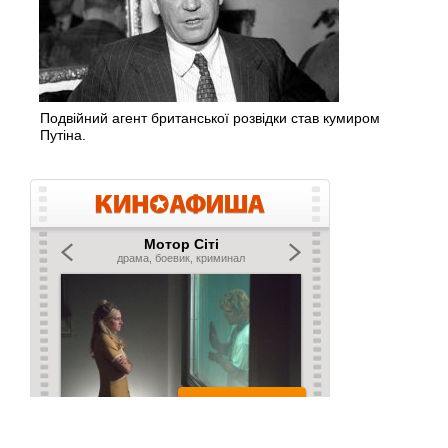
Подвійний агент британської розвідки став кумиром
Путіна.