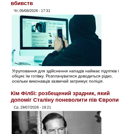
вбивств
Чт, 06/08/2026 - 17:31
Угруповання для здійснення нападів наймає підлітків і
обіцяє їм готівку. Розплачуватися доводиться рідко,
оскільки виконавців зазвичай затримує поліція.
Кім Філбі: розбещений зрадник, який
допоміг Сталіну поневолити пів Європи
Ср, 29/07/2026 - 19:21