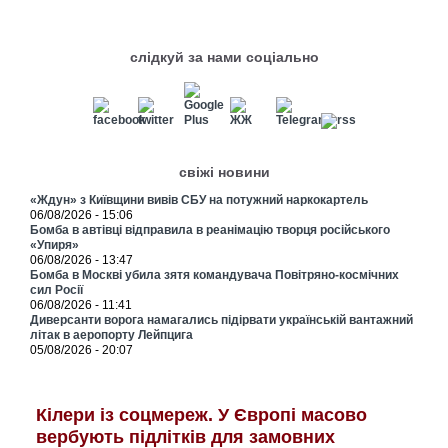
слідкуй за нами соціально
свіжі новини
«Ждун» з Київщини вивів СБУ на потужний наркокартель
06/08/2026 - 15:06
Бомба в автівці відправила в реанімацію творця російського
«Упиря»
06/08/2026 - 13:47
Бомба в Москві убила зятя командувача Повітряно-космічних
сил Росії
06/08/2026 - 11:41
Диверсанти ворога намагались підірвати українській вантажний
літак в аеропорту Лейпцига
05/08/2026 - 20:07
Кілери із соцмереж. У Європі масово
вербують підлітків для замовних