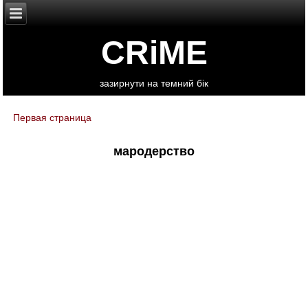
CRiME
зазирнути на темний бік
Первая страница
You are here
мародерство